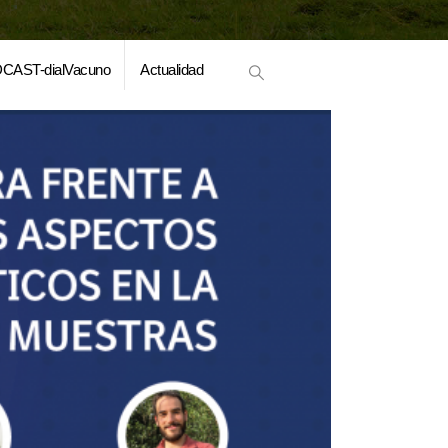
CAST-dialVacuno
Actualidad