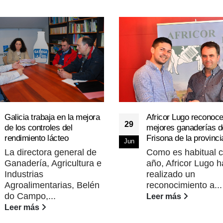
Galicia trabaja en la mejora
Africor Lugo reconoce
29
de los controles del
mejores ganaderías d
rendimiento lácteo
Frisona de la provinci
Jun
La directora general de
Como es habitual 
Ganadería, Agricultura e
año, Africor Lugo h
Industrias
realizado un
Agroalimentarias, Belén
reconocimiento a...
do Campo,...
Leer más
Leer más