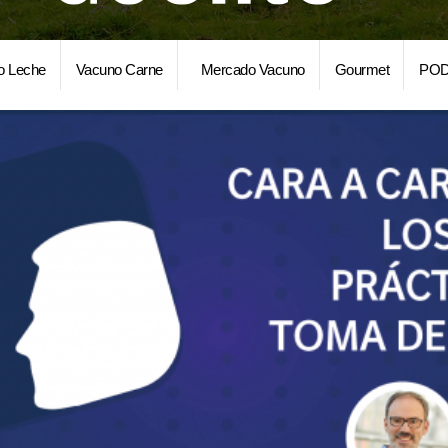
o Leche
Vacuno Carne
Mercado Vacuno
Gourmet
POD