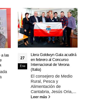
Comi
Llera Goldwyn Gala acudirá
 a las
15
soli
27
en febrero al Concurso
e
para
Dic
Internacional de Verona
a
Ene
En 
(Italia)
cada
ene
El consejero de Medio
a
soli
Rural, Pesca y
Lee
Alimentación de
Cantabria, Jesús Oria,...
Leer más