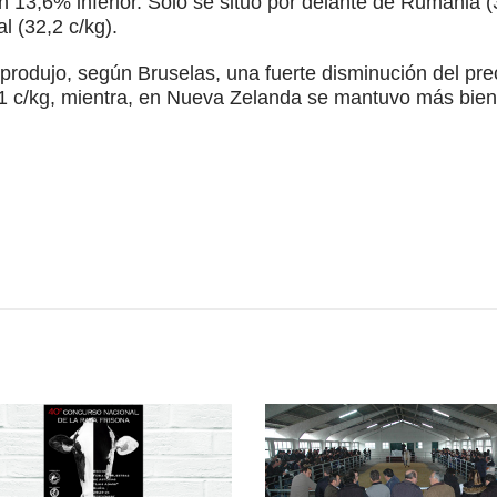
n 13,6% inferior. Sólo se situó por delante de Rumania (3
l (32,2 c/kg).
e produjo, según Bruselas, una fuerte disminución del pre
1 c/kg, mientra, en Nueva Zelanda se mantuvo más bien e