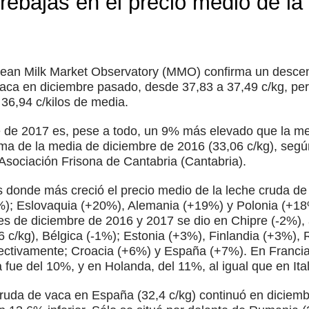
rebajas en el precio medio de la
opean Milk Market Observatory (MMO) confirma un descen
aca en diciembre pasado, desde 37,83 a 37,49 c/kg, per
 36,94 c/kilos de media.
e de 2017 es, pese a todo, un 9% más elevado que la med
ma de la media de diciembre de 2016 (33,06 c/kg), segú
Asociación Frisona de Cantabria (Cantabria).
s donde más creció el precio medio de la leche cruda de
); Eslovaquia (+20%), Alemania (+19%) y Polonia (+18%)
es de diciembre de 2016 y 2017 se dio en Chipre (-2%), 
 c/kg), Bélgica (-1%); Estonia (+3%), Finlandia (+3%), 
ectivamente; Croacia (+6%) y España (+7%). En Francia 
fue del 10%, y en Holanda, del 11%, al igual que en Ital
cruda de vaca en España (32,4 c/kg) continuó en diciembr