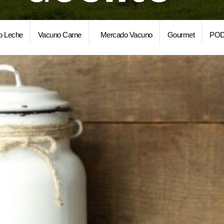
o Leche
Vacuno Carne
Mercado Vacuno
Gourmet
POD