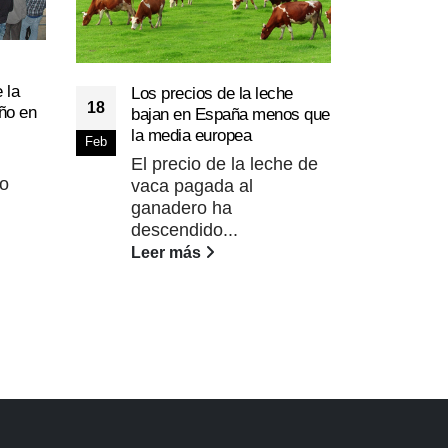
El G
20
 la
Los precios de la leche
“no 
18
ño en
bajan en España menos que
macr
Feb
la media europea
Novi
Feb
El precio de la leche de
La 
mo
vaca pagada al
Des
ganadero ha
Infr
descendido...
Gob
Leer más
Tapi
Lee