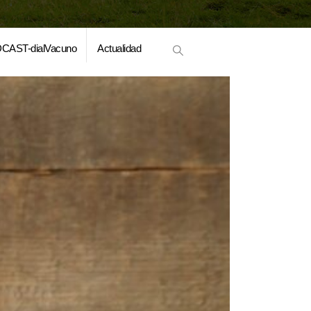
CAST-dialVacuno
Actualidad