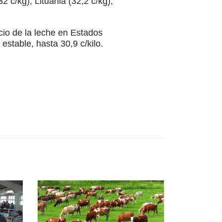
2 c/kg); Lituania (32,2 c/kg),
cio de la leche en Estados
stable, hasta 30,9 c/kilo.