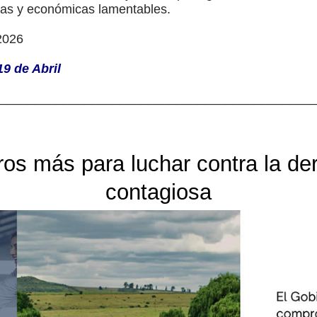
rias y económicas lamentables.
2026
9 de Abril
____________________________________________
ros más para luchar contra la de
contagiosa