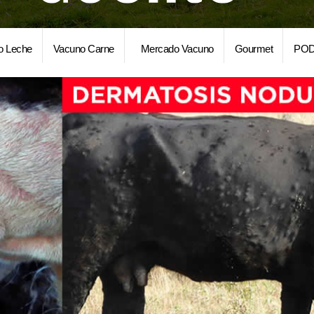
o Leche
Vacuno Carne
Mercado Vacuno
Gourmet
POD