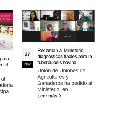
Reclaman al Ministerio
27
diagnósticos fiables para la
 para
Grup
tuberculosis bovina
19
n el
Leg
Nov
Unión de Uniones de
reve
Ene
Agricultores y
cult
 al
Esp
Ganaderos ha pedido al
adería
Ministerio, en...
El 
cipa
Leer más
Leg
pla
divu
expl
Lee