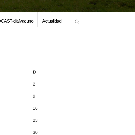
CAST-dialVacuno
Actualidad
D
2
9
16
23
30