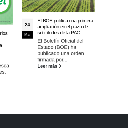
El BOE publica una primera
24
ampliación en el plazo de
solicitudes de la PAC
Extr
rios
Mar
12
PDR 
El Boletín Oficial del
Lidi
a
Estado (BOE) ha
Jun
cons
publicado una orden
La 
firmada por...
Amb
esca
Leer más
Terr
es,
Lee