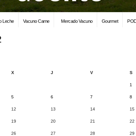
o Leche
Vacuno Carne
Mercado Vacuno
Gourmet
POD
2
X
J
V
S
1
5
6
7
8
12
13
14
15
19
20
21
22
26
27
28
29