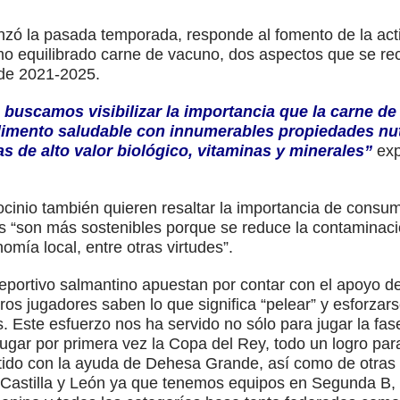
zó la pasada temporada, responde al fomento de la activ
o equilibrado carne de vacuno, dos aspectos que se re
de 2021-2025.
 buscamos visibilizar la importancia que la carne de
alimento saludable con innumerables propiedades nut
 de alto valor biológico, vitaminas y minerales”
exp
ocinio también quieren resaltar la importancia de consu
 “son más sostenibles porque se reduce la contaminaci
mía local, entre otras virtudes”.
deportivo salmantino apuestan por contar con el apoyo de
ros jugadores saben lo que significa “pelear” y esforzars
. Este esfuerzo nos ha servido no sólo para jugar la f
jugar por primera vez la Copa del Rey, todo un logro par
rtido con la ayuda de Dehesa Grande, así como de otras
 Castilla y León ya que tenemos equipos en Segunda B, T