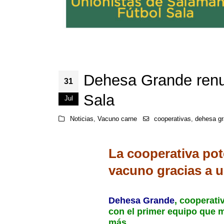
Dehesa Grande renu
31
Sala
Jul
Noticias
,
Vacuno carne
cooperativas
,
dehesa g
La cooperativa pot
vacuno gracias a u
Dehesa Grande
, cooperati
con el primer equipo que 
más.