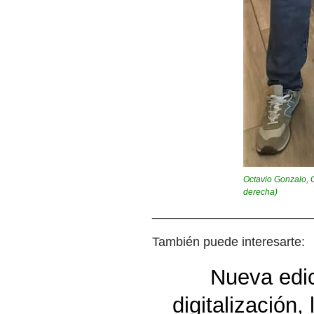
Octavio Gonzalo, G
derecha)
_______________________
También puede interesarte:
Nueva edi
digitalización,