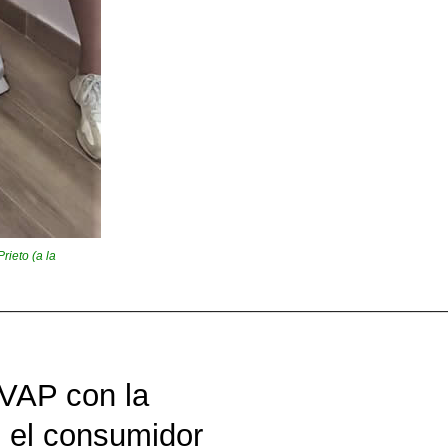
rieto (a la
_____________________________________________
VAP con la
on el consumidor