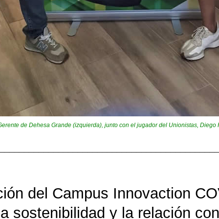
erente de Dehesa Grande (izquierda), junto con el jugador del Unionistas, Diego P
____________________________________________
ción del Campus Innovaction CO
 la sostenibilidad y la relación c