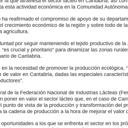
por la que atraviesa el sector lácteo en Cantabria, así co
enta esta actividad económica en la Comunidad Autónoma
o ha reafirmado el compromiso de apoyo de su departamen
l crecimiento económico de la región y sobre todo de la
a agricultura.
ntad por seguir manteniendo el tejido productivo de la 
 “es crucial y prioritario” para dinamizar las zonas rurale
mario de Cantabria.
do en la necesidad de promover la producción ecológic
 de valor en Cantabria, dadas las especiales característi
oductores”.
eral de la Federación Nacional de Industrias Lácteas (Fen
en poner en valor el sector lácteo que, en el caso de Can
el punto de vista de la producción y transformación del 
 la cadena de producción a la hora de mejorar el valor d
 oportunidades a los que se enfrenta el sector en los pr