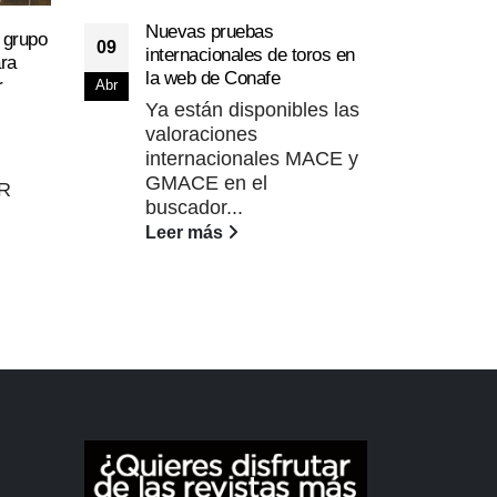
Nuevas pruebas
 grupo
09
internacionales de toros en
ra
la web de Conafe
Una 
r
Abr
14
de s
Ya están disponibles las
fabr
valoraciones
Jul
internacionales MACE y
Inte
GMACE en el
Fac
AR
buscador...
Vete
Leer más
(FMV
Lee