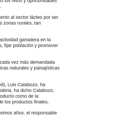
mo los retos y oportunidades
.
to al sector lácteo por ser
s zonas rurales, tan
actividad ganadera en la
s, fijar población y promover
a, “cada vez más demandada
cas naturales y paisajísticas
il), Luis Calabozo, ha
tabria, ha dicho Calabozo,
producto como de la
e los productos finales.
óximos años, el responsable