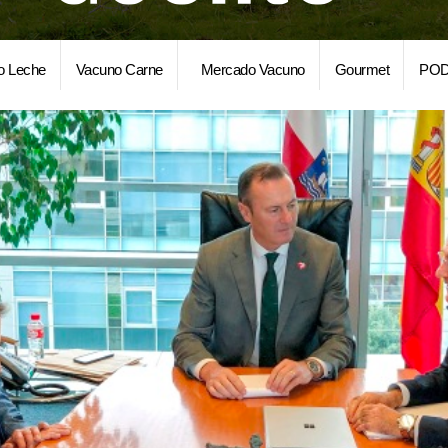
o Leche
Vacuno Carne
Mercado Vacuno
Gourmet
POD