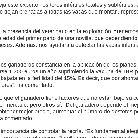
 este experto, los toros infértiles totales y subfértiles
o dejan preñadas a todas las vacas que montan, represe
n la presencia del veterinario en la explotación. “Tenem
 edad del primer parto de una novilla, que dependiend
meses. Además, nos ayudará a detectar las vacas infértil
s ganaderos constancia en la aplicación de los planes 
rse 1.200 euros un año suprimiendo la vacuna del IBR p
bajada en la fertilidad del 15%. Es decir, que por ahorr
iores”, ha comentado.
 que el ganadero tiene factores que no están bajo su co
el mercado, pero otros sí. “Del ganadero depende el mejor
 obtener mejor precio, aumentar el número de destetes p
 ha comentado.
importancia de controlar la recría. “Es fundamental elegir