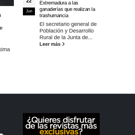
22
Extremadura a las
La c
ganaderías que realizan la
29
Jun
adap
u
trashumancia
dem
Ago
El secretario general de
La 
de
Población y Desarrollo
al a
Rural de la Junta de...
pala
Leer más
Lee
óxima