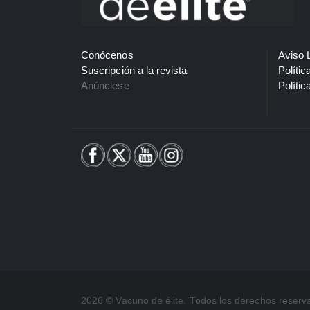
Conócenos
Aviso 
Suscripción a la revista
Polític
Anúnciese
Polític
2026 © Vacuno de élite. Todos los derechos reserv