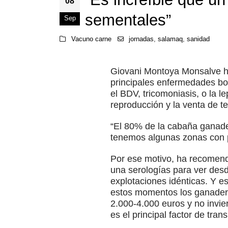
08
sementales”
Sep
Vacuno carne
jornadas
,
salamaq
,
sanidad
Giovani Montoya Monsalve ha
principales enfermedades bo
el BDV, tricomoniasis, o la l
reproducción y la venta de te
“El 80% de la cabaña ganade
tenemos algunas zonas con p
Por ese motivo, ha recomend
una serologías para ver des
explotaciones idénticas. Y e
estos momentos los ganaderos
2.000-4.000 euros y no invie
es el principal factor de tra