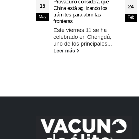
Provacuno considera que
15
24
China está agilizando los
trámites para abrir las
May
Feb
fronteras
Este viernes 11 se ha
celebrado en Chengdú,
uno de los principales...
Leer más