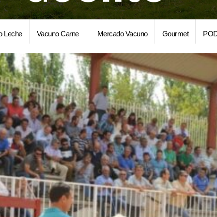
o Leche
Vacuno Carne
Mercado Vacuno
Gourmet
POD