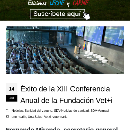
Éxito de la XIII Conferencia
14
Jul
Anual de la Fundación Vet+i
Noticias
,
Sanidad del vacuno
,
SDV-Noticias de sanidad
,
SDV-Vetmasi
one health
,
Una Salud
,
Vet+i
,
veterinaria
Fernando Miranda, secretario general