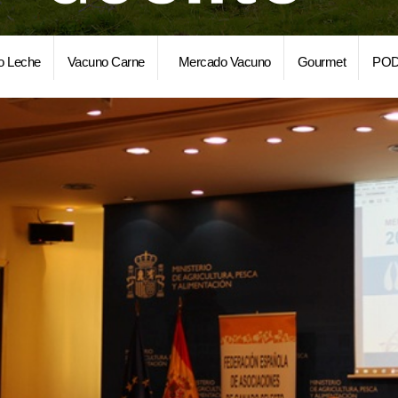
o Leche
Vacuno Carne
Mercado Vacuno
Gourmet
POD