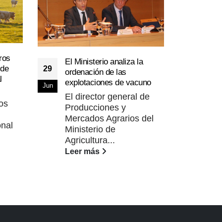
Los 
13
ros
podr
El Ministerio analiza la
 de
29
supe
ordenación de las
Ene
l
past
explotaciones de vacuno
Jun
De 
El director general de
os
los
Producciones y
y ve
Mercados Agrarios del
onal
Lee
Ministerio de
Agricultura...
Leer más