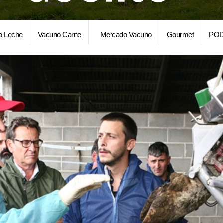
o Leche
Vacuno Carne
Mercado Vacuno
Gourmet
POD