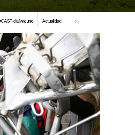
CAST-dialVacuno
Actualidad