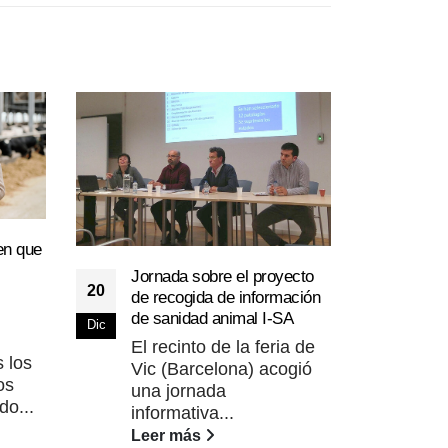
en que
Jornada sobre el proyecto
20
de recogida de información
Los 
de sanidad animal I-SA
Dic
16
euro
El recinto de la feria de
prop
 los
Nov
Vic (Barcelona) acogió
Las
os
una jornada
en 
do...
informativa...
de 
Leer más