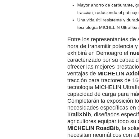
Mayor ahorro de carburante
,
gr
tracción, reduciendo el patinaj
Una vida útil resistente y durad
tecnología MICHELIN Ultraflex 
Entre los representantes de
hora de transmitir potencia 
exhibirá en Demoagro el
nu
caracterizado por su capacid
ofrecer las mejores prestaci
ventajas de
MICHELIN Axiob
tracción para tractores de 1
tecnología MICHELIN Ultrafl
capacidad de carga para máqu
Completarán la exposición l
necesidades específicas en c
TrailXbib
, diseñados especí
agricultores equipar todo su
MICHELIN RoadBib
, la so
necesitan neumáticos con alt