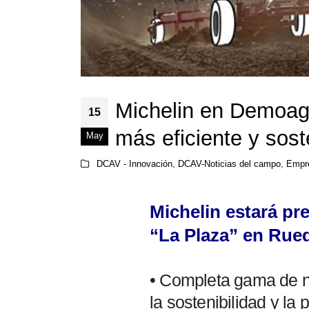
Michelin en Demoagr
15
más eficiente y sost
May
DCAV - Innovación
,
DCAV-Noticias del campo
,
Empr
Michelin estará pr
“La Plaza” en Rued
• Completa gama de ne
la sostenibilidad y la 