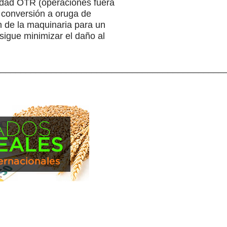
ilidad OTR (operaciones fuera
 conversión a oruga de
n de la maquinaria para un
igue minimizar el daño al
_____________________________________________