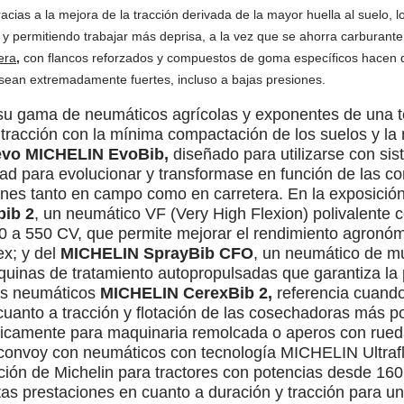
acias a la mejora de la tracción derivada de la mayor huella al suelo,
e y permitiendo trabajar más deprisa, a la vez que se ahorra carburante
era
,
con flancos reforzados y compuestos de goma específicos hacen q
sean extremadamente fuertes, incluso a bajas presiones.
 su gama de neumáticos agrícolas y exponentes de una t
y tracción con la mínima compactación de los suelos y la
evo MICHELIN EvoBib,
diseñado para utilizarse con sis
ad para evolucionar y transformase en función de las c
ones tanto en campo como en carretera. En la exposició
ib 2
, un neumático VF (Very High Flexion) polivalente 
60 a 550 CV, que permite mejorar el rendimiento agronóm
ex; y del
MICHELIN SprayBib CFO
, un neumático de mu
inas de tratamiento autopropulsadas que garantiza la pr
os neumáticos
MICHELIN CerexBib 2,
referencia cuando 
uanto a tracción y flotación de las cosechadoras más po
ficamente para maquinaria remolcada o aperos con rueda
 convoy con neumáticos con tecnología MICHELIN Ultrafle
lución de Michelin para tractores con potencias desde 
as prestaciones en cuanto a duración y tracción para un