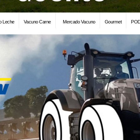
o Leche
Vacuno Carne
Mercado Vacuno
Gourmet
POD