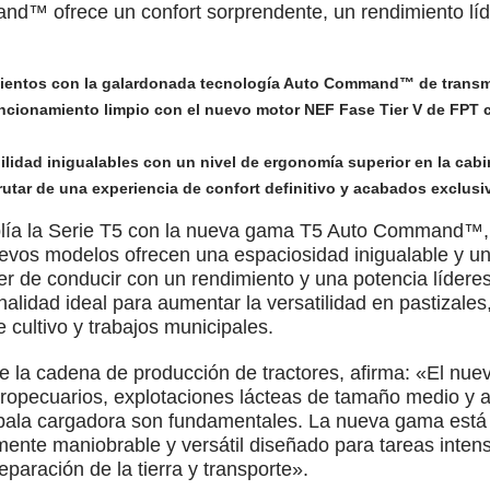
™ ofrece un confort sorprendente, un rendimiento líde
mientos con la galardonada tecnología Auto Command™ de transm
funcionamiento limpio con el nuevo motor NEF Fase Tier V de FPT
bilidad inigualables con un nivel de ergonomía superior en la ca
rutar de una experiencia de confort definitivo y acabados exclusi
plía la Serie T5 con la nueva gama T5 Auto Command™,
evos modelos ofrecen una espaciosidad inigualable y un 
r de conducir con un rendimiento y una potencia líderes
idad ideal para aumentar la versatilidad en pastizales,
e cultivo y trabajos municipales.
e la cadena de producción de tractores, afirma: «El 
ropecuarios, explotaciones lácteas de tamaño medio y ag
 pala cargadora son fundamentales. La nueva gama está d
ente maniobrable y versátil diseñado para tareas intens
paración de la tierra y transporte».