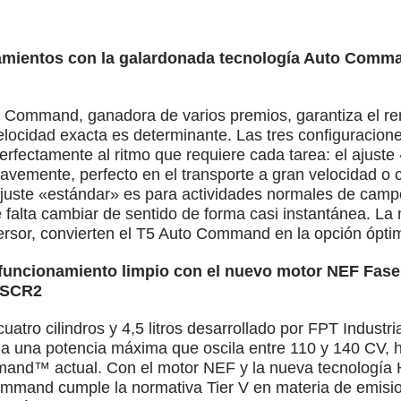
namientos con la galardonada tecnología Auto Comm
 Command, ganadora de varios premios, garantiza el ren
elocidad exacta es determinante. Las tres configuracion
rfectamente al ritmo que requiere cada tarea: el ajust
avemente, perfecto en el transporte a gran velocidad o 
 ajuste «estándar» es para actividades normales de camp
 falta cambiar de sentido de forma casi instantánea. La
versor, convierten el T5 Auto Command en la opción óptim
y funcionamiento limpio con el nuevo motor NEF Fase
eSCR2
atro cilindros y 4,5 litros desarrollado por FPT Industri
lla una potencia máxima que oscila entre 110 y 140 CV,
and™ actual. Con el motor NEF y la nueva tecnología 
Command cumple la normativa Tier V en materia de emisi