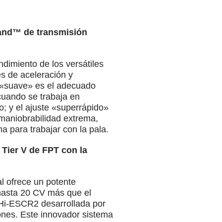
and™ de transmisión
dimiento de los versátiles
es de aceleración y
e «suave» es el adecuado
cuando se trabaja en
o; y el ajuste «superrápido»
 maniobrabilidad extrema,
a para trabajar con la pala.
 Tier V de FPT con la
al ofrece un potente
 hasta 20 CV más que el
Hi-ESCR2 desarrollada por
ones. Este innovador sistema