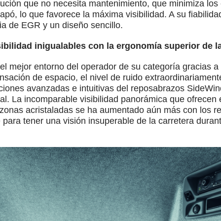
lución que no necesita mantenimiento, que minimiza los 
apó, lo que favorece la máxima visibilidad. A su fiabili
a de EGR y un diseño sencillo.
sibilidad inigualables con la ergonomía superior de l
 mejor entorno del operador de su categoría gracias a l
nsación de espacio, el nivel de ruido extraordinariamente
nciones avanzadas e intuitivas del reposabrazos SideW
al. La incomparable visibilidad panorámica que ofrecen 
 zonas acristaladas se ha aumentado aún más con los ret
 para tener una visión insuperable de la carretera durant