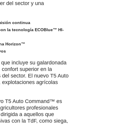
r del sector y una
isión continua
 con la tecnología ECOBlue™ HI-
bina Horizon™
vos
 que incluye su galardonada
confort superior en la
 del sector. El nuevo T5 Auto
 explotaciones agrícolas
nuevo T5 Auto Command™ es
ricultores profesionales
irigida a aquellos que
ivas con la TdF, como siega,