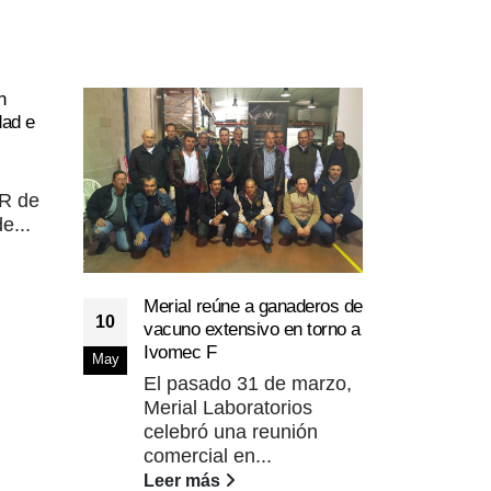
n
dad e
7R de
e...
Zoet
16
vali
resp
Abr
Merial reúne a ganaderos de
situ
10
vacuno extensivo en torno a
Com
Ivomec F
May
cont
El pasado 31 de marzo,
de l
Merial Laboratorios
sani
celebró una reunión
Lee
comercial en...
Leer más