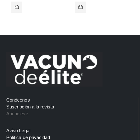
era:
es:
era:
es:
19,97 €.
9,95 €.
19,97 €.
9,95 €.
Conócenos
Suscripción a la revista
Anúnciese
Aviso Legal
Política de privacidad