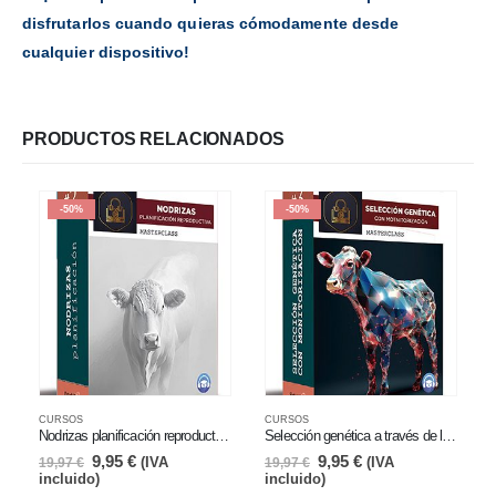
disfrutarlos cuando quieras cómodamente desde
cualquier dispositivo!
PRODUCTOS RELACIONADOS
-50%
-50%
CURSOS
CURSOS
Nodrizas planificación reproductiva Plan Repro 2
Selección genética a través de la monitorización Plan Repro 3
El
El
El
El
9,95
€
9,95
€
(IVA
(IVA
19,97
€
19,97
€
precio
precio
precio
precio
incluido)
incluido)
original
actual
original
actual