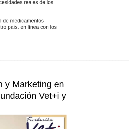
cesidades reales de los
dad de medicamentos
ro país, en línea con los
_____________________________________________
n y Marketing en
Fundación Vet+i y