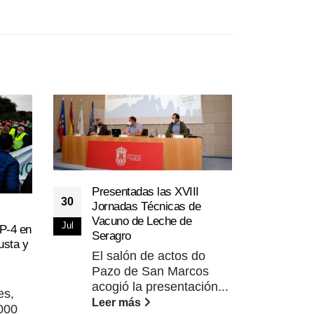
Presentadas las XVIII
30
Jornadas Técnicas de
El p
Vacuno de Leche de
06
Jul
AP-4 en
crud
Seragro
usta y
0,49
May
El salón de actos do
La 
Pazo de San Marcos
de 
acogió la presentación...
es,
Gan
Leer más
000
Cin