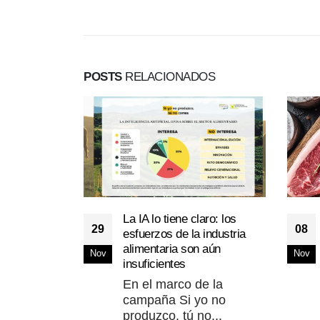
POSTS
RELACIONADOS
La IA lo tiene claro: los
29
08
esfuerzos de la industria
alimentaria son aún
Nov
Nov
insuficientes
En el marco de la
campaña Si yo no
produzco, tú no...