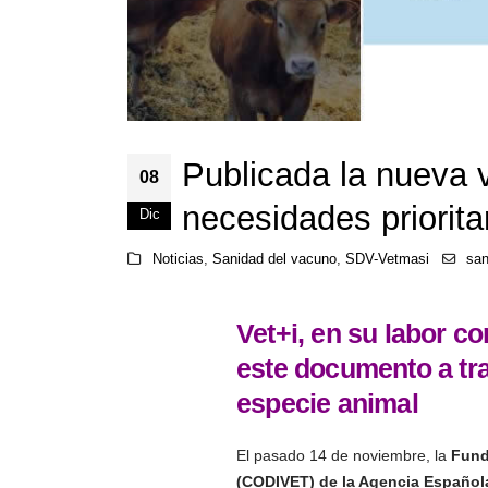
Publicada la nueva v
08
necesidades priorit
Dic
Noticias
,
Sanidad del vacuno
,
SDV-Vetmasi
san
Vet+i, en su labor c
este documento a tra
especie animal
El pasado 14 de noviembre, la
Fund
(CODIVET)
de la Agencia Español