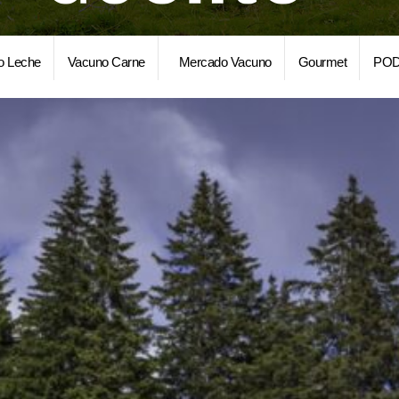
o Leche
Vacuno Carne
Mercado Vacuno
Gourmet
POD