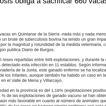
osis obliga a sacrificar 660 vaca
60 vacas en Quintanar de la Sierra -nada más y nada me
e un brote de tuberculosis bovina ha tenido un gran impa
o por la magnitud y rotundidad de la medida veterinaria,
gún publica Diario de Burgos.
20 reses repartidas entre 949 explotaciones, y durante 
detectado esta infección en 11 establos. Según informa
Ganadería de la Junta, este ganado enfermo se ha localiz
 de los Infantes, aunque también ha habido un caso en 
en el Valle de Mena y Villarcayo.
edad en la provincia es del 1,16% (explotaciones positi
84 % de las explotaciones de ganado vacuno se han obten
 aún más favorable en cuanto al número de animales que
,29% de las reses no tuvieron ningún problema con esta 