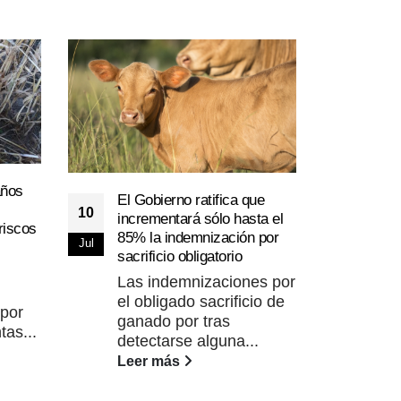
El m
años
21
comi
El Gobierno ratifica que
10
medi
incrementará sólo hasta el
Abr
riscos
crisi
85% la indemnización por
Jul
sacrificio obligatorio
El m
Agri
Las indemnizaciones por
Ali
el obligado sacrificio de
 por
Pla
ganado por tras
tas...
una.
detectarse alguna...
Lee
Leer más