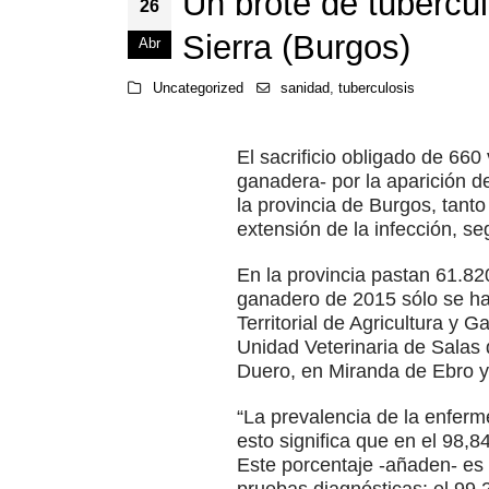
Un brote de tubercul
26
Sierra (Burgos)
Abr
Uncategorized
sanidad
,
tuberculosis
El sacrificio obligado de 6
ganadera- por la aparición d
la provincia de Burgos, tant
extensión de la infección, se
En la provincia pastan 61.8
ganadero de 2015 sólo se ha 
Territorial de Agricultura y 
Unidad Veterinaria de Salas
Duero, en Miranda de Ebro y 
“La prevalencia de la enferm
esto significa que en el 98,
Este porcentaje -añaden- es
pruebas diagnósticas: el 99