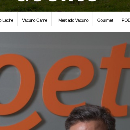
o Leche
Vacuno Carne
Mercado Vacuno
Gourmet
POD