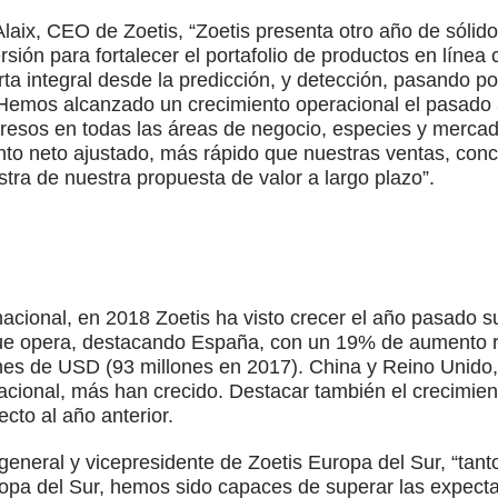
aix, CEO de Zoetis, “Zoetis presenta otro año de sólid
sión para fortalecer el portafolio de productos en línea 
ta integral desde la predicción, y detección, pasando por
 Hemos alcanzado un crecimiento operacional el pasado 
gresos en todas las áreas de negocio, especies y merc
to neto ajustado, más rápido que nuestras ventas, conc
tra de nuestra propuesta de valor a largo plazo”.
acional, en 2018 Zoetis ha visto crecer el año pasado s
que opera, destacando España, con un 19% de aumento 
ones de USD (93 millones en 2017). China y Reino Unido
nacional, más han crecido. Destacar también el crecimien
ecto al año anterior.
 general y vicepresidente de Zoetis Europa del Sur, “ta
opa del Sur, hemos sido capaces de superar las expectat