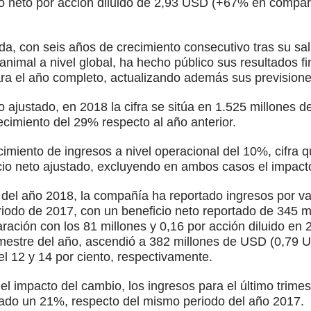
io neto por acción diluido de 2,93 USD (+67% en compara
a, con seis años de crecimiento consecutivo tras su sa
d animal a nivel global, ha hecho público sus resultados f
ara el año completo, actualizando además sus previsione
o ajustado, en 2018 la cifra se sitúa en 1.525 millones
ecimiento del 29% respecto al año anterior.
ecimiento de ingresos a nivel operacional del 10%, cifra
io neto ajustado, excluyendo en ambos casos el impact
e del año 2018, la compañía ha reportado ingresos por v
odo de 2017, con un beneficio neto reportado de 345 
ración con los 81 millones y 0,16 por acción diluido en 
rimestre del año, ascendió a 382 millones de USD (0,79 U
l 12 y 14 por ciento, respectivamente.
o el impacto del cambio, los ingresos para el último tri
stado un 21%, respecto del mismo periodo del año 2017.