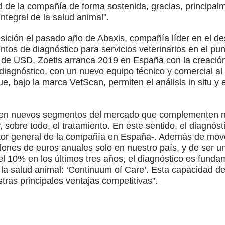
d de la compañía de forma sostenida, gracias, principal
ntegral de la salud animal”.
isición el pasado año de Abaxis, compañía líder en el des
tos de diagnóstico para servicios veterinarios en el pun
s de USD, Zoetis arranca 2019 en España con la creaci
iagnóstico, con un nuevo equipo técnico y comercial al 
, bajo la marca VetScan, permiten el análisis in situ y
es en nuevos segmentos del mercado que complementen 
y, sobre todo, el tratamiento. En este sentido, el diagnóst
ector general de la compañía en España-. Además de mov
lones de euros anuales solo en nuestro país, y de ser u
l 10% en los últimos tres años, el diagnóstico es fund
e la salud animal: ‘Continuum of Care’. Esta capacidad d
ras principales ventajas competitivas”.