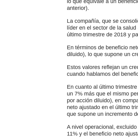
lo que equivale a un benefic
anterior).
La compañía, que se consolid
líder en el sector de la salu
último trimestre de 2018 y p
En términos de beneficio net
diluido), lo que supone un cr
Estos valores reflejan un cr
cuando hablamos del benefic
En cuanto al último trimestr
un 7% más que el mismo peri
por acción diluido), en compa
neto ajustado en el último t
que supone un incremento de
A nivel operacional, excluid
11% y el beneficio neto aju