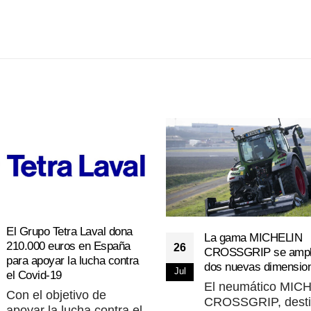
El Grupo Tetra Laval dona
La gama MICHELIN
210.000 euros en España
26
CROSSGRIP se ampl
para apoyar la lucha contra
dos nuevas dimensio
Jul
el Covid-19
El neumático MIC
Con el objetivo de
CROSSGRIP, dest
apoyar la lucha contra el