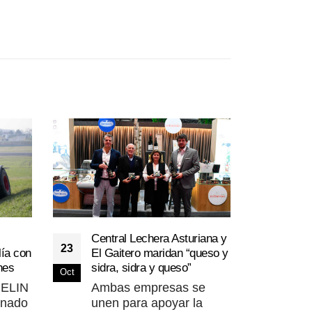
Baye
Central Lechera Asturiana y
11
Cam
23
ía con
El Gaitero maridan “queso y
Mana
nes
sidra, sidra y queso”
Abr
Oct
Anim
HELIN
Ambas empresas se
Bay
inado
unen para apoyar la
Mir