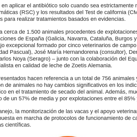
en aplicar el antibiótico solo cuando sea estrictamente 
ticas (RSC) y los resultados del Test de california (CM
os para realizar tratamientos basados en evidencias.
a cerca de 1.500 animales procedentes de explotacione
aciones de España (Galicia, Navarra, Cataluña, Burgos y
jo excepcional formado por cinco veterinarios de campo 
dad Pascual), José María Hernandorena (consultor), Dem
os Noya (Seragro) – junto con la colaboración del Eq
ialista en calidad de leche de Zoetis Alemania.
presentados hacen referencia a un total de 756 animale
 de animales no hay cambios significativos en los indi
iótico en el tratamiento de secado del animal. Además, m
do de un 57% de media y por explotaciones entre el 85% 
anejo, la monitorización de las vacas y el apoyo veterina
la puesta en marcha de protocolos de funcionamiento de 
s científicas.