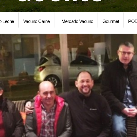
o Leche
Vacuno Carne
Mercado Vacuno
Gourmet
POD