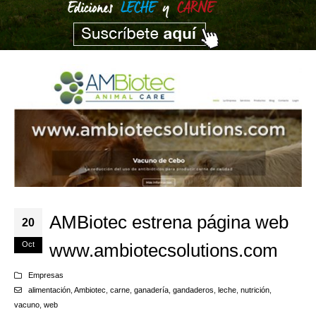
AMBiotec estrena página web
20
Oct
www.ambiotecsolutions.com
Empresas
alimentación
,
Ambiotec
,
carne
,
ganadería
,
gandaderos
,
leche
,
nutrición
,
vacuno
,
web