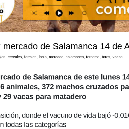
a y mercado de Salamanca 14 de 
ojos
,
cereales
,
forrajes
,
lonja
,
mercado
,
salamanca
,
terneros
,
toros
,
vacas
ercado de Salamanca de este lunes 1
816 animales, 372 machos cruzados p
y 29 vacas para matadero
nsición, donde el vacuno de vida bajó -0,0
en todas las categorías