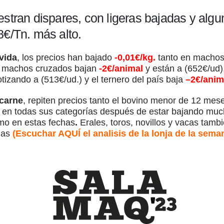
estran dispares, con ligeras bajadas y alg
8€/Tn. más alto.
vida
, los precios han bajado
-0,01€/kg.
tanto en machos
os machos cruzados bajan
-2€/animal
y están a (652€/ud)
otizando a (513€/ud.) y el ternero del país baja
–2€/anim
carne
, repiten precios tanto el bovino menor de 12 me
 en todas sus categorías después de estar bajando muc
mo en estas fechas
.
Erales, toros, novillos y vacas tamb
nas
(Escuchar AQUÍ el analisis de la lonja de la seman