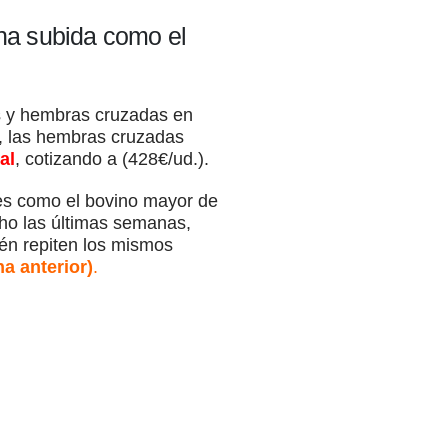
una subida como el
 y hembras cruzadas en
, las hembras cruzadas
al
, cotizando a (428€/ud.).
ses como el bovino mayor de
ho las últimas semanas,
ién repiten los mismos
a anterior)
.