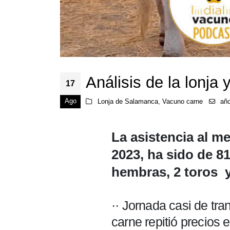
Análisis de la lonj
17
Ago
Lonja de Salamanca
,
Vacuno carne
añ
La asistencia al m
2023, ha sido de 
hembras, 2 toros 
·· Jornada casi de tra
carne repitió precios 