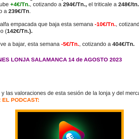
sube
+4€/Tn.
, cotizando a
294€/Tn.,
el triticale a
248€/tn.
do a
239€/Tn
.
alfalfa empacada que baja esta semana
-10€/Tn.
, cotizan
o (
142€/Tn.).
lve a bajar, esta semana
-5€/Tn.
, cotizando a
404€/Tn.
NES LONJA SALAMANCA 14 de AGOSTO 2023
y las valoraciones de esta sesión de la lonja y del mer
 EL PODCAST: