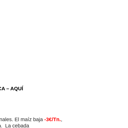
A – AQUÍ
nales. El maíz baja
-3€/Tn.
,
n
. La cebada