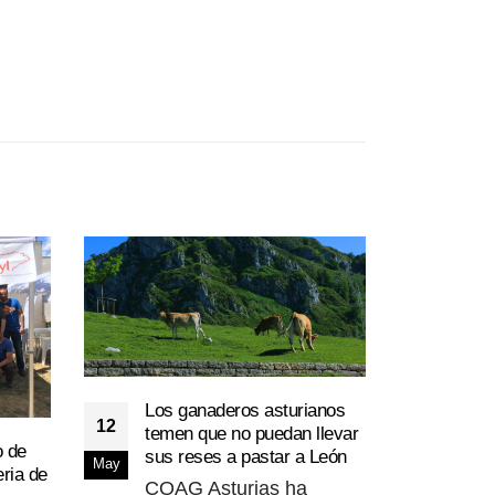
Los ganaderos asturianos
La X
12
11
temen que no puedan llevar
para
o de
sus reses a pastar a León
por 
May
Ene
ria de
euro
COAG Asturias ha