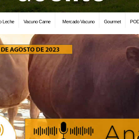
o Leche
Vacuno Carne
Mercado Vacuno
Gourmet
POD