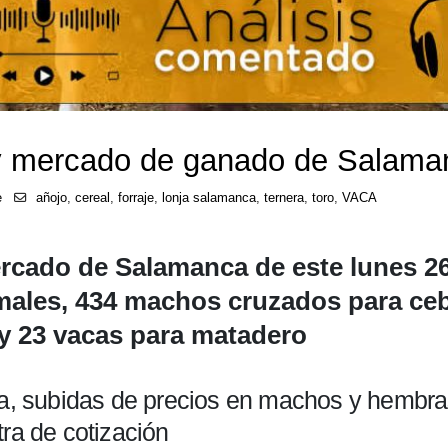
a y mercado de ganado de Salam
e
añojo
,
cereal
,
forraje
,
lonja salamanca
,
ternera
,
toro
,
VACA
ercado de Salamanca de este lunes 2
imales, 434 machos cruzados para ce
y 23 vacas para matadero
ida, subidas de precios en machos y hembr
tra de cotización