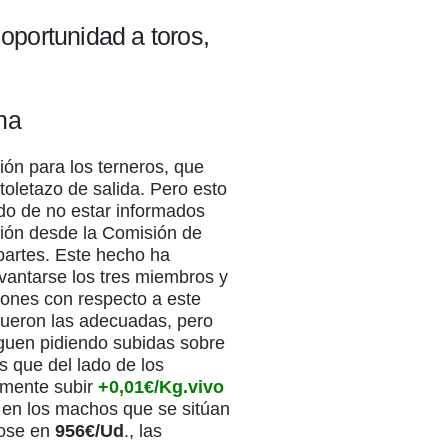
 oportunidad a toros,
ena
ión para los terneros, que
oletazo de salida. Pero esto
do de no estar informados
sión desde la Comisión de
partes. Este hecho ha
evantarse los tres miembros y
iones con respecto a este
fueron las adecuadas, pero
iguen pidiendo subidas sobre
 que del lado de los
lmente subir
+0,01€/Kg.vivo
en los machos que se sitúan
dose en
956€/Ud
., las