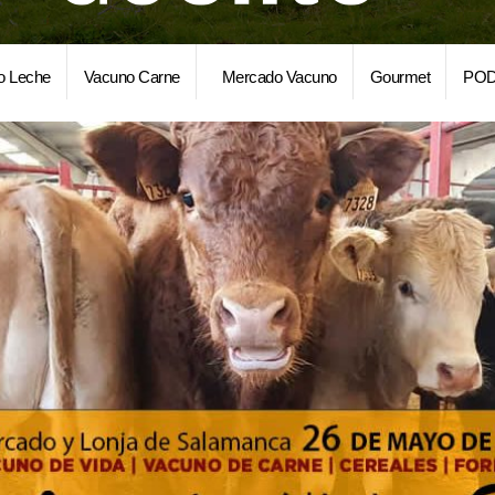
o Leche
Vacuno Carne
Mercado Vacuno
Gourmet
POD