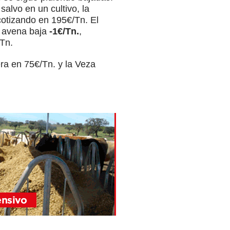
salvo en un cultivo, la
cotizando en 195€/Tn. El
la avena baja
-1€/Tn.
,
/Tn.
era en 75€/Tn. y la Veza