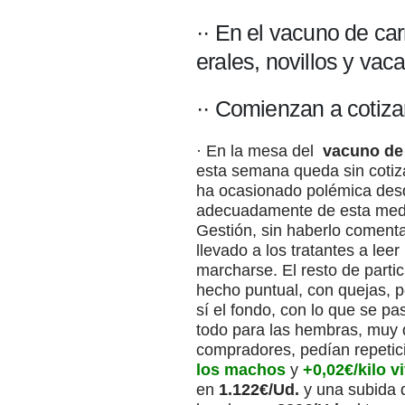
·· En el vacuno de car
erales, novillos y vac
·· Comienzan a cotizar
· En la mesa del
vacuno de
esta semana queda sin cotiza
ha ocasionado polémica desd
adecuadamente de esta medid
Gestión, sin haberlo coment
llevado a los tratantes a le
marcharse. El resto de parti
hecho puntual, con quejas, 
sí el fondo, con lo que se p
todo para las hembras, muy 
compradores, pedían repetici
los machos
y
+
0,02€/kilo v
en
1.122€/Ud.
y una subida 