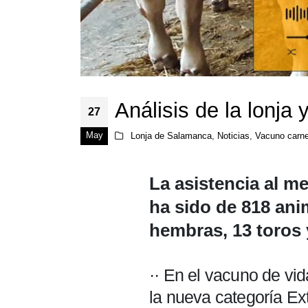
Análisis de la lonj
27
May
Lonja de Salamanca
,
Noticias
,
Vacuno carn
La asistencia al m
ha sido de 818 an
hembras, 13 toros 
·· En el vacuno de v
la nueva categoría Ex