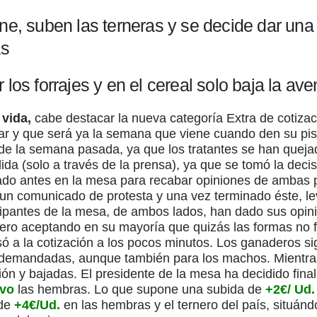
ne, suben las terneras y se decide dar una
as
 los forrajes y en el cereal solo baja la av
 vida,
cabe destacar la nueva categoría Extra de cotizac
r y que será ya la semana que viene cuando den su pist
e la semana pasada, ya que los tratantes se han queja
a (solo a través de la prensa), ya que se tomó la deci
ado antes en la mesa para recabar opiniones de ambas 
er un comunicado de protesta y una vez terminado éste, l
cipantes de la mesa, de ambos lados, han dado sus opin
pero aceptando en su mayoría que quizás las formas no 
asó a la cotización a los pocos minutos. Los ganaderos s
demandadas, aunque también para los machos. Mientras
ón y bajadas. El presidente de la mesa ha decidido fina
ivo
las hembras. Lo que supone una subida de
+2€/ Ud.
de
+4€/Ud.
en las hembras y el ternero del país, situán