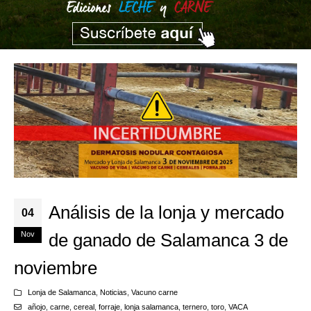
Análisis de la lonja y mercado
04
Nov
de ganado de Salamanca 3 de
noviembre
Lonja de Salamanca
,
Noticias
,
Vacuno carne
añojo
,
carne
,
cereal
,
forraje
,
lonja salamanca
,
ternero
,
toro
,
VACA