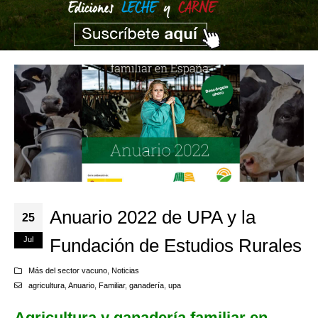
Anuario 2022 de UPA y la
25
Jul
Fundación de Estudios Rurales
Más del sector vacuno
,
Noticias
agricultura
,
Anuario
,
Familiar
,
ganadería
,
upa
Agricultura y ganadería familiar en