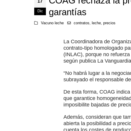
COAG rechaza la pro
17
garantías
Dic
Vacuno leche
contratos
,
leche
,
precios
La Coordinadora de Organiza
contrato-tipo homologado par
(INLAC), porque no refuerza 
según publica La Vanguardia
“No habrá lugar a la negociac
subrayado el responsable de
De esta forma, COAG indica e
que garantice homogeneidad en
imposibilite bajadas de preci
Además, consideran que tamp
abierta la posibilidad a prec
cuenta los costes de produc