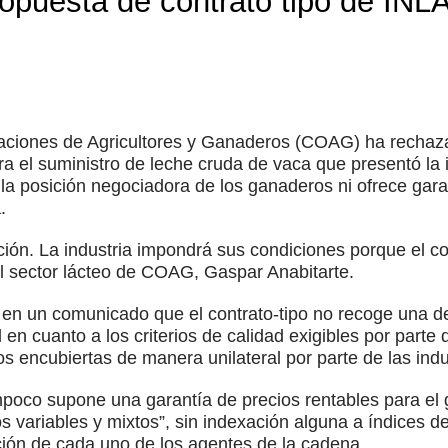
puesta de contrato tipo de INLA
ciones de Agricultores y Ganaderos (COAG) ha rechaza
a el suministro de leche cruda de vaca que presentó la i
la posición negociadora de los ganaderos ni ofrece gara
.
ión. La industria impondrá sus condiciones porque el cont
l sector lácteo de COAG, Gaspar Anabitarte.
n un comunicado que el contrato-tipo no recoge una defi
 cuanto a los criterios de calidad exigibles por parte d
os encubiertas de manera unilateral por parte de las indu
oco supone una garantía de precios rentables para el 
ios variables y mixtos”, sin indexación alguna a índices 
ción de cada uno de los agentes de la cadena.