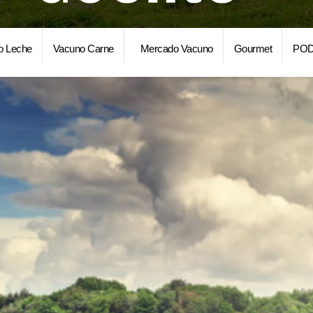
o Leche
Vacuno Carne
Mercado Vacuno
Gourmet
POD