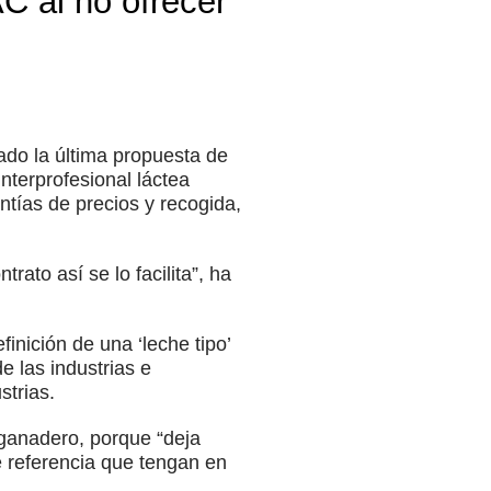
C al no ofrecer
do la última propuesta de
nterprofesional láctea
ntías de precios y recogida,
rato así se lo facilita”, ha
nición de una ‘leche tipo’
e las industrias e
strias.
ganadero, porque “deja
de referencia que tengan en