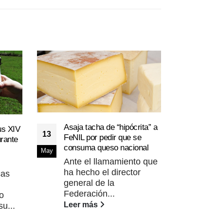
Asaja tacha de “hipócrita” a
us XIV
13
FeNIL por pedir que se
rante
IRTA
consuma queso nacional
11
May
inve
Ante el llamamiento que
tecn
May
ha hecho el director
cas
La I
general de la
Láct
Federación...
o
se 
Leer más
u...
rec