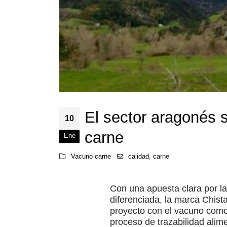
El sector aragonés 
10
carne
Ene
Vacuno carne
calidad
,
carne
Con una apuesta clara por l
diferenciada, la marca Chist
proyecto con el vacuno como 
proceso de trazabilidad alime