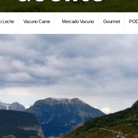
o Leche
Vacuno Carne
Mercado Vacuno
Gourmet
POD