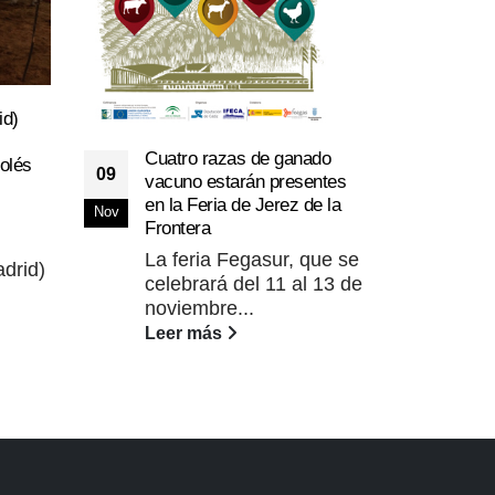
La e
id)
21
Rubi
Cuatro razas de ganado
Adai
olés
Jun
09
vacuno estarán presentes
El 
en la Feria de Jerez de la
Nov
Ada
Frontera
con
La feria Fegasur, que se
en e
drid)
celebrará del 11 al 13 de
Lee
noviembre...
Leer más