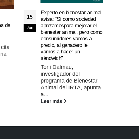
Experto en bienestar animal
15
avisa: “Si como sociedad
es de
apretamospara mejorar el
Jun
bienestar animal, pero como
Cura
23
consumidores vamos a
form
precio, al ganadero le
infl
 cita
Mar
vamos a hacer un
ria
Vir
sándwich”
Duo
Toni Dalmau,
únic
investigador del
(cef
programa de Bienestar
Lee
Animal del IRTA, apunta
a...
Leer más