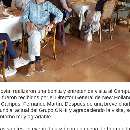
ovia, realizaron una bonita y entretenida visita al Cam
e fueron recibidos por el Director General de New Holl
el Campus, Fernando Martín. Después de una breve charl
undial actual del Grupo CNHI y agradeciendo la visita, 
ntorno muy agradable.
 asistentes, el evento finalizó con una cena de hermand