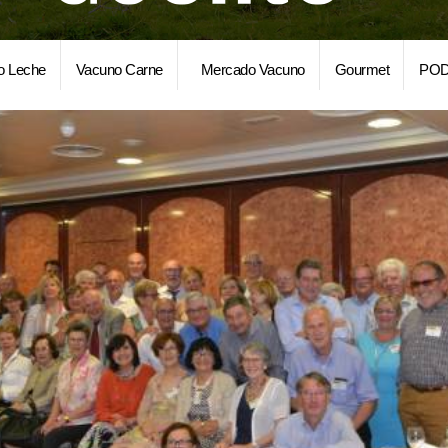
o Leche
Vacuno Carne
Mercado Vacuno
Gourmet
POD