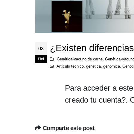
¿Existen diferencias
03
Oct
Genética-Vacuno de carne
,
Genética-Vacuno
Artículo técnico
,
genética
,
genómica
,
Genoti
Para acceder a este
creado tu cuenta?. 
Comparte este post