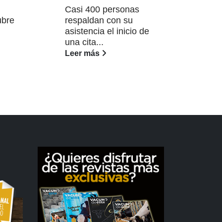
lune
Casi 400 personas
Lee
ubre
respaldan con su
asistencia el inicio de
una cita...
Leer más