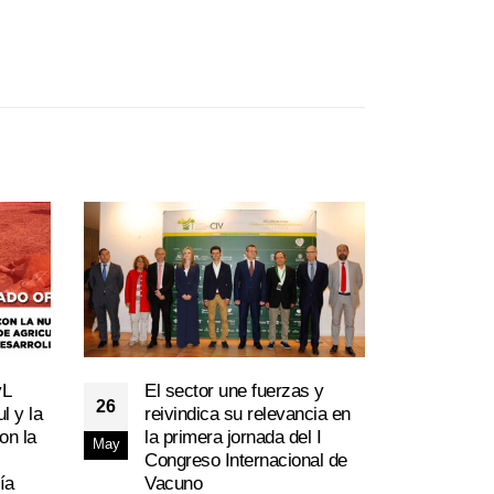
yL
El sector une fuerzas y
Anál
26
05
l y la
reivindica su relevancia en
Sala
on la
la primera jornada del I
La 
May
Abr
Congreso Internacional de
de 
ía
Vacuno