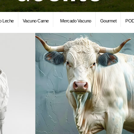
o Leche
Vacuno Carne
Mercado Vacuno
Gourmet
POD