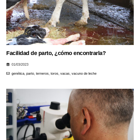
Facilidad de parto, ¿cómo encontrarla?
01/03/2023
genética
,
parto
,
terneros
,
toros
,
vacas
,
vacuno de leche