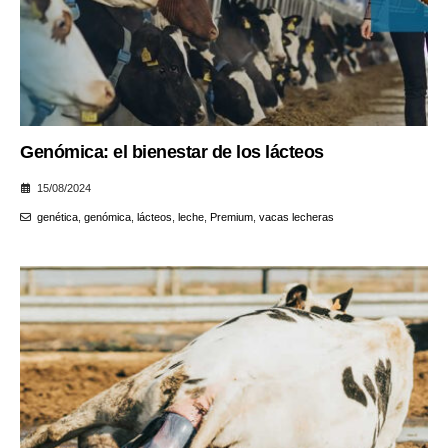
Genómica: el bienestar de los lácteos
15/08/2024
genética
,
genómica
,
lácteos
,
leche
,
Premium
,
vacas lecheras