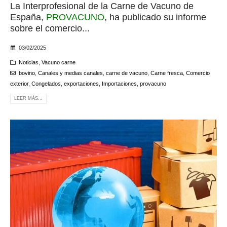
La Interprofesional de la Carne de Vacuno de
España,
PROVACUNO
, ha publicado su informe
sobre el comercio...
03/02/2025
Noticias
,
Vacuno carne
bovino
,
Canales y medias canales
,
carne de vacuno
,
Carne fresca
,
Comercio
exterior
,
Congelados
,
exportaciones
,
Importaciones
,
provacuno
LEER MÁS...