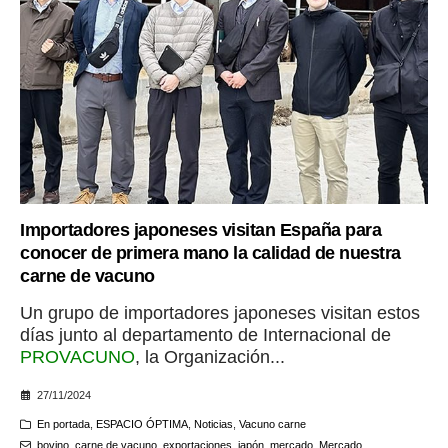
Importadores japoneses visitan España para
conocer de primera mano la calidad de nuestra
carne de vacuno
Un grupo de importadores japoneses visitan estos
días junto al departamento de Internacional de
PROVACUNO
, la Organización...
27/11/2024
En portada
,
ESPACIO ÓPTIMA
,
Noticias
,
Vacuno carne
bovino
,
carne de vacuno
,
exportaciones
,
japón
,
mercado
,
Mercado