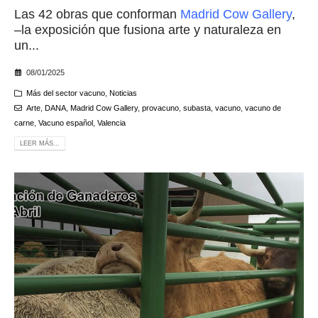
Las 42 obras que conforman
Madrid Cow Gallery
,
–la exposición que fusiona arte y naturaleza en
un...
08/01/2025
Más del sector vacuno
,
Noticias
Arte
,
DANA
,
Madrid Cow Gallery
,
provacuno
,
subasta
,
vacuno
,
vacuno de
carne
,
Vacuno español
,
Valencia
LEER MÁS...