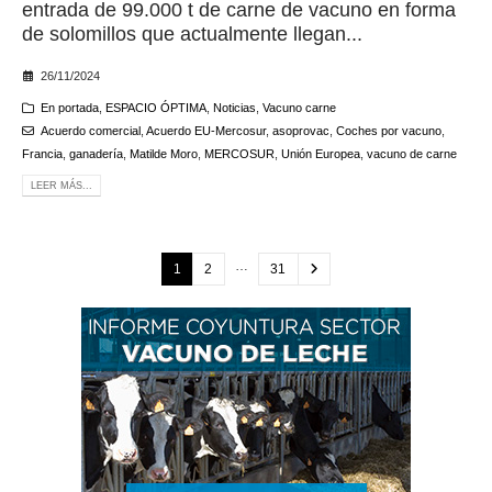
entrada de 99.000 t de carne de vacuno en forma
de solomillos que actualmente llegan...
26/11/2024
En portada
,
ESPACIO ÓPTIMA
,
Noticias
,
Vacuno carne
Acuerdo comercial
,
Acuerdo EU-Mercosur
,
asoprovac
,
Coches por vacuno
,
Francia
,
ganadería
,
Matilde Moro
,
MERCOSUR
,
Unión Europea
,
vacuno de carne
LEER MÁS...
…
1
2
31