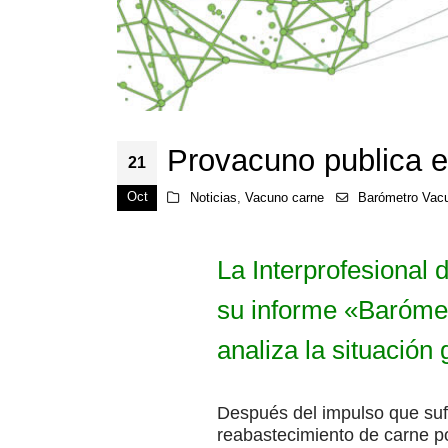
Provacuno publica 
21
Oct
Noticias
,
Vacuno carne
Barómetro Vac
La Interprofesional
su informe «Barómet
analiza la situación 
Después del impulso que sufr
reabastecimiento de carne po