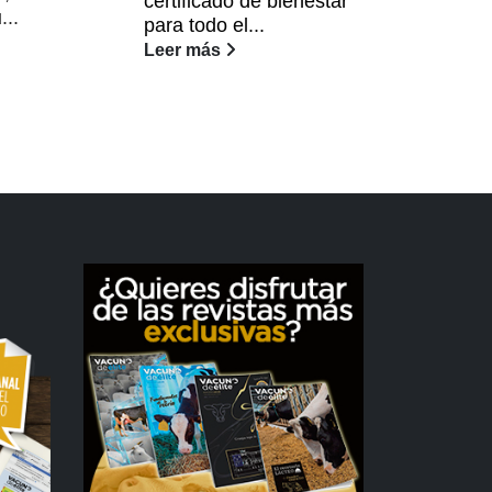
certificado de bienestar
Junt
...
para todo el...
Lee
Leer más