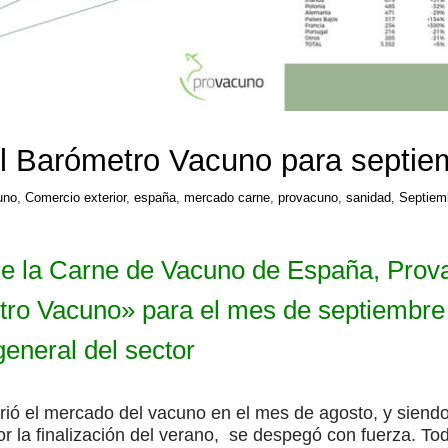
el Barómetro Vacuno para septie
uno
,
Comercio exterior
,
españa
,
mercado carne
,
provacuno
,
sanidad
,
Septiem
 de la Carne de Vacuno de España,
Prov
ro Vacuno» para el mes de septiembre 
general del sector
ió el mercado del vacuno en el mes de agosto, y siendo
r la finalización del verano, se despegó con fuerza. Tod