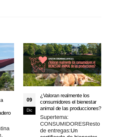
Male
¿Valoran realmente los
29
(Sal
09
ra
consumidores el bienestar
medi
Ene
animal de las producciones?
la t
Dic
adero
Supertema:
La 
CONSUMIDORESResto
Gan
tina
de entregas:
Un
ha t
e,