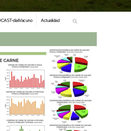
CAST-dialVacuno
Actualidad