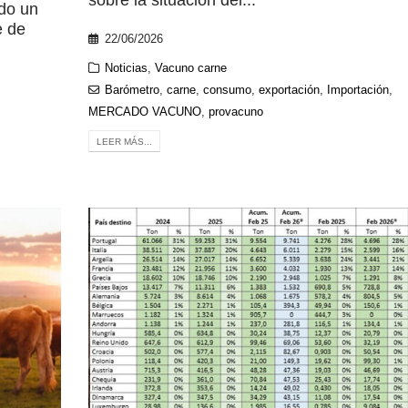
do un
e de
22/06/2026
Noticias
,
Vacuno carne
Barómetro
,
carne
,
consumo
,
exportación
,
Importación
,
MERCADO VACUNO
,
provacuno
LEER MÁS...