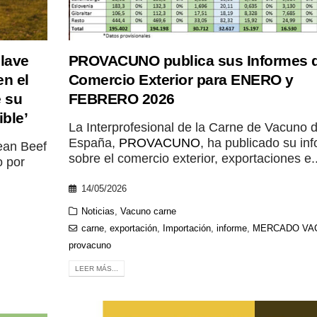
lave
PROVACUNO publica sus Informes 
en el
Comercio Exterior para ENERO y
e su
FEBRERO 2026
ble’
La Interprofesional de la Carne de Vacuno 
España,
PROVACUNO
, ha publicado su in
ean Beef
sobre el comercio exterior, exportaciones e..
o por
14/05/2026
Noticias
,
Vacuno carne
carne
,
exportación
,
Importación
,
informe
,
MERCADO VA
provacuno
LEER MÁS...