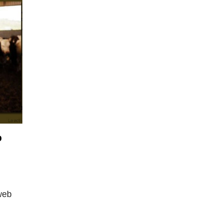
b
web