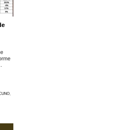
de
de
forme
.
CUNO
,