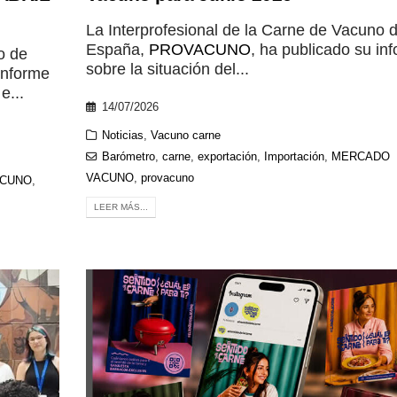
La Interprofesional de la Carne de Vacuno 
España,
PROVACUNO
, ha publicado su in
o de
sobre la situación del...
informe
e...
14/07/2026
Noticias
,
Vacuno carne
Barómetro
,
carne
,
exportación
,
Importación
,
MERCADO
VACUNO
,
provacuno
ACUNO
,
LEER MÁS...