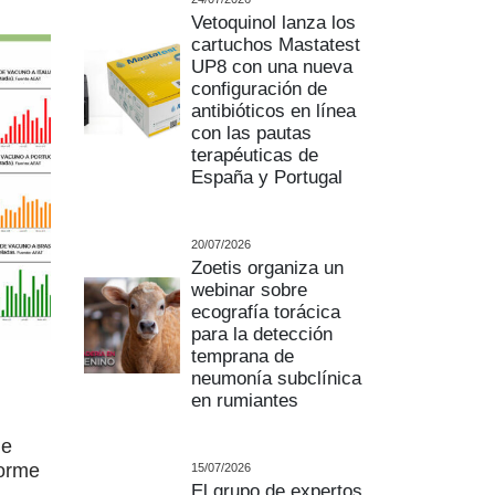
Vetoquinol lanza los
cartuchos Mastatest
UP8 con una nueva
configuración de
antibióticos en línea
con las pautas
terapéuticas de
España y Portugal
20/07/2026
Zoetis organiza un
webinar sobre
ecografía torácica
para la detección
temprana de
neumonía subclínica
en rumiantes
de
forme
15/07/2026
El grupo de expertos