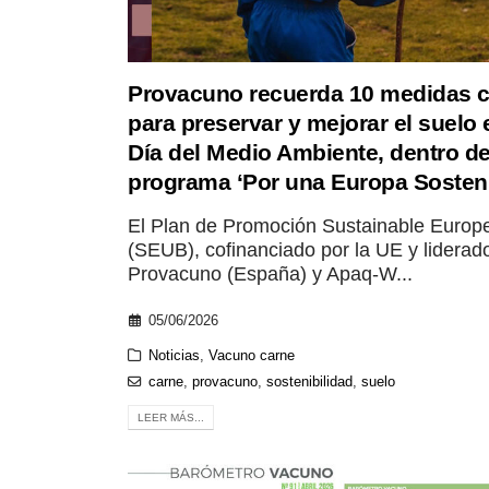
Provacuno recuerda 10 medidas c
para preservar y mejorar el suelo 
Día del Medio Ambiente, dentro d
programa ‘Por una Europa Sosteni
El Plan de Promoción Sustainable Europ
(SEUB), cofinanciado por la UE y liderad
Provacuno (España) y Apaq-W...
05/06/2026
Noticias
,
Vacuno carne
carne
,
provacuno
,
sostenibilidad
,
suelo
LEER MÁS...