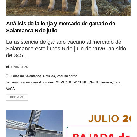
Análisis de la lonja y mercado de ganado de
Salamanca 6 de julio
La asistencia de ganado vacuno al mercado de
Salamanca este lunes 6 de julio de 2026, ha sido
de 345...
07/07/2026
Lonja de Salamanca
,
Noticias
,
Vacuno carne
añojo
,
carne
,
cereal
,
forrajes
,
MERCADO VACUNO
,
Novillo
,
ternera
,
toro
,
VACA
LEER MÁS...