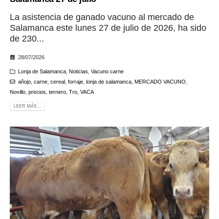
La asistencia de ganado vacuno al mercado de
Salamanca este lunes 27 de julio de 2026, ha sido
de 230...
28/07/2026
Lonja de Salamanca
,
Noticias
,
Vacuno carne
añojo
,
carne
,
cereal
,
forraje
,
lonja de salamanca
,
MERCADO VACUNO
,
Novillo
,
precios
,
ternero
,
Tro
,
VACA
LEER MÁS...