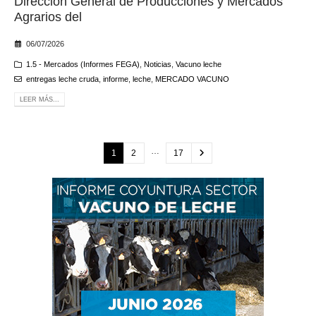
Dirección General de Producciones y Mercados
Agrarios del
06/07/2026
1.5 - Mercados (Informes FEGA)
,
Noticias
,
Vacuno leche
entregas leche cruda
,
informe
,
leche
,
MERCADO VACUNO
LEER MÁS...
…
1
2
17