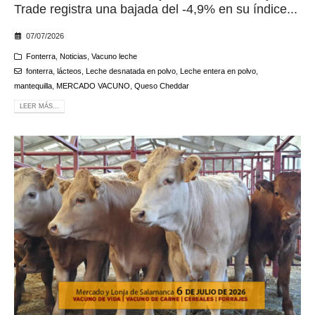
Trade registra una bajada del -4,9% en su índice...
07/07/2026
Fonterra
,
Noticias
,
Vacuno leche
fonterra
,
lácteos
,
Leche desnatada en polvo
,
Leche entera en polvo
,
mantequilla
,
MERCADO VACUNO
,
Queso Cheddar
LEER MÁS...