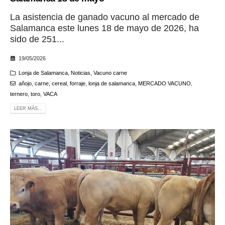
La asistencia de ganado vacuno al mercado de
Salamanca este lunes 18 de mayo de 2026, ha
sido de 251...
19/05/2026
Lonja de Salamanca
,
Noticias
,
Vacuno carne
añojo
,
carne
,
cereal
,
forraje
,
lonja de salamanca
,
MERCADO VACUNO
,
ternero
,
toro
,
VACA
LEER MÁS...