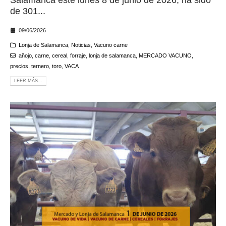
Salamanca este lunes 8 de junio de 2026, ha sido
de 301...
09/06/2026
Lonja de Salamanca
,
Noticias
,
Vacuno carne
añojo
,
carne
,
cereal
,
forraje
,
lonja de salamanca
,
MERCADO VACUNO
,
precios
,
ternero
,
toro
,
VACA
LEER MÁS...