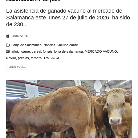
La asistencia de ganado vacuno al mercado de
Salamanca este lunes 27 de julio de 2026, ha sido
de 230...
28/07/2026
Lonja de Salamanca
,
Noticias
,
Vacuno carne
añojo
,
carne
,
cereal
,
forraje
,
lonja de salamanca
,
MERCADO VACUNO
,
Novillo
,
precios
,
ternero
,
Tro
,
VACA
LEER MÁS...