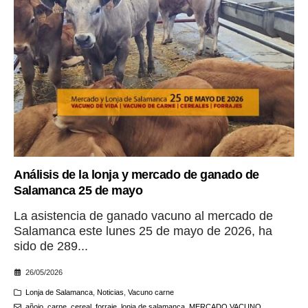
Análisis de la lonja y mercado de ganado de
Salamanca 25 de mayo
La asistencia de ganado vacuno al mercado de
Salamanca este lunes 25 de mayo de 2026, ha
sido de 289...
26/05/2026
Lonja de Salamanca
,
Noticias
,
Vacuno carne
añojo
,
carne
,
cereal
,
forraje
,
lonja de salamanca
,
MERCADO VACUNO
,