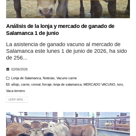
Análisis de la lonja y mercado de ganado de
Salamanca 1 de junio
La asistencia de ganado vacuno al mercado de
Salamanca este lunes 1 de junio de 2026, ha sido
de 256...
02/06/2026
Lonja de Salamanca
,
Noticias
,
Vacuno carne
añojo
,
carne
,
cereal
,
forraje
,
lonja de salamanca
,
MERCADO VACUNO
,
toro
,
Vaca ternero
LEER MÁS...