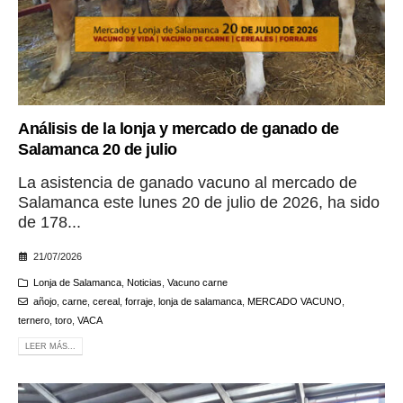
Análisis de la lonja y mercado de ganado de
Salamanca 20 de julio
La asistencia de ganado vacuno al mercado de
Salamanca este lunes 20 de julio de 2026, ha sido
de 178...
21/07/2026
Lonja de Salamanca
,
Noticias
,
Vacuno carne
añojo
,
carne
,
cereal
,
forraje
,
lonja de salamanca
,
MERCADO VACUNO
,
ternero
,
toro
,
VACA
LEER MÁS...