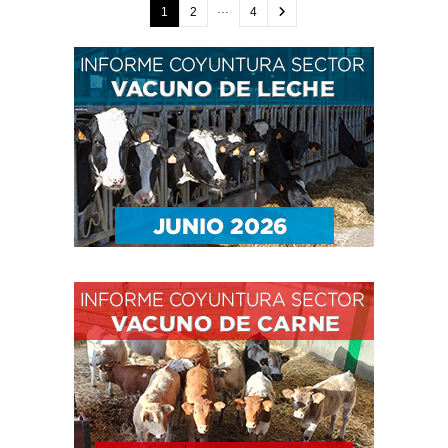
…
1
2
4