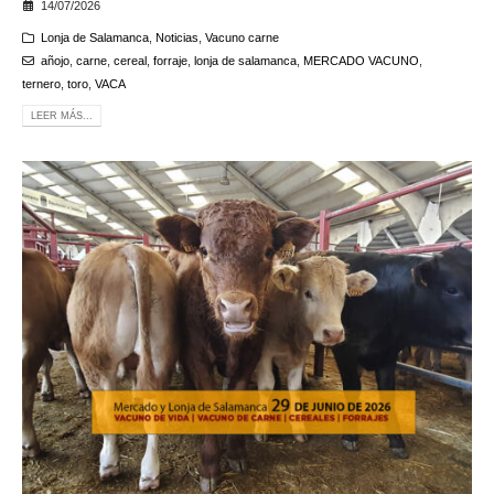
14/07/2026
Lonja de Salamanca
,
Noticias
,
Vacuno carne
añojo
,
carne
,
cereal
,
forraje
,
lonja de salamanca
,
MERCADO VACUNO
,
ternero
,
toro
,
VACA
LEER MÁS...