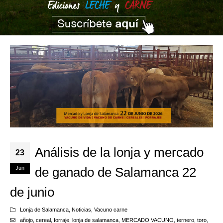
Análisis de la lonja y mercado
23
Jun
de ganado de Salamanca 22
de junio
Lonja de Salamanca
,
Noticias
,
Vacuno carne
añojo
,
cereal
,
forraje
,
lonja de salamanca
,
MERCADO VACUNO
,
ternero
,
toro
,