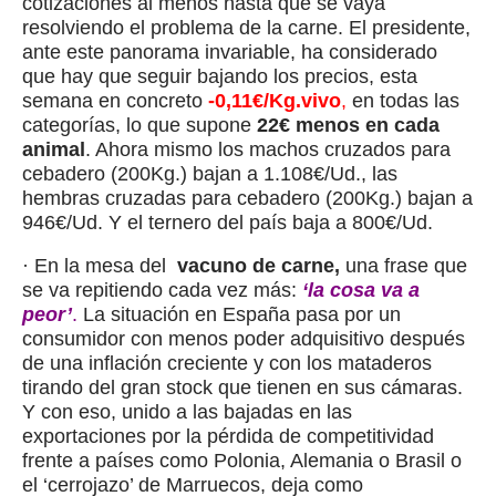
cotizaciones al menos hasta que se vaya
resolviendo el problema de la carne. El presidente,
ante este panorama invariable, ha considerado
que hay que seguir bajando los precios, esta
semana en concreto
-0,11€/Kg.vivo
,
en todas las
categorías, lo que supone
22€ menos en cada
animal
. Ahora mismo los machos cruzados para
cebadero (200Kg.) bajan a 1.108€/Ud., las
hembras cruzadas para cebadero (200Kg.) bajan a
946€/Ud. Y el ternero del país baja a 800€/Ud.
· En la mesa del
vacuno de carne,
una frase que
se va repitiendo cada vez más:
‘la cosa va a
peor’
.
La situación en España pasa por un
consumidor con menos poder adquisitivo después
de una inflación creciente y con los mataderos
tirando del gran stock que tienen en sus cámaras.
Y con eso, unido a las bajadas en las
exportaciones por la pérdida de competitividad
frente a países como Polonia, Alemania o Brasil o
el ‘cerrojazo’ de Marruecos, deja como