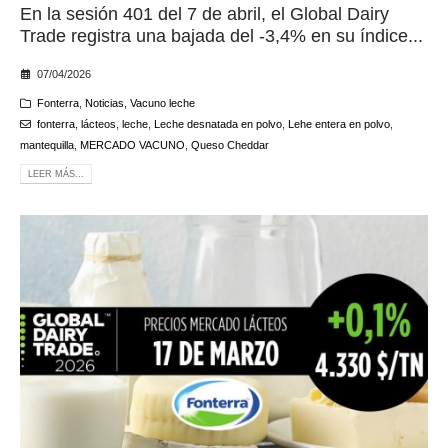
En la sesión 401 del 7 de abril, el Global Dairy
Trade registra una bajada del -3,4% en su índice...
07/04/2026
Fonterra
,
Noticias
,
Vacuno leche
fonterra
,
lácteos
,
leche
,
Leche desnatada en polvo
,
Lehe entera en polvo
,
mantequilla
,
MERCADO VACUNO
,
Queso Cheddar
LEER MÁS...