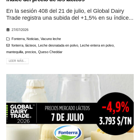
En la sesión 408 del 21 de julio, el Global Dairy
Trade registra una subida del +1,5% en su índice...
27/07/2026
Fonterra
,
Noticias
,
Vacuno leche
fonterra
,
lácteos
,
Leche desnatada en polvo
,
Leche entera en polvo
,
mantequilla
,
precios
,
Queso Cheddar
LEER MÁS...