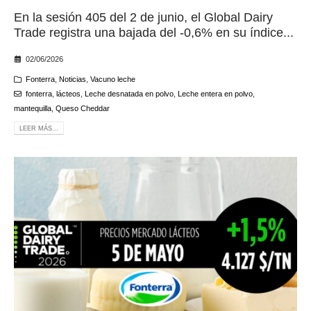
En la sesión 405 del 2 de junio, el Global Dairy
Trade registra una bajada del -0,6% en su índice...
02/06/2026
Fonterra
,
Noticias
,
Vacuno leche
fonterra
,
lácteos
,
Leche desnatada en polvo
,
Leche entera en polvo
,
mantequilla
,
Queso Cheddar
LEER MÁS...