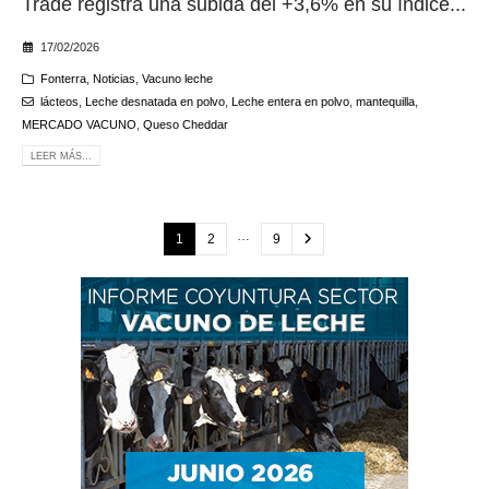
Trade registra una subida del +3,6% en su índice...
17/02/2026
Fonterra
,
Noticias
,
Vacuno leche
lácteos
,
Leche desnatada en polvo
,
Leche entera en polvo
,
mantequilla
,
MERCADO VACUNO
,
Queso Cheddar
LEER MÁS...
…
1
2
9