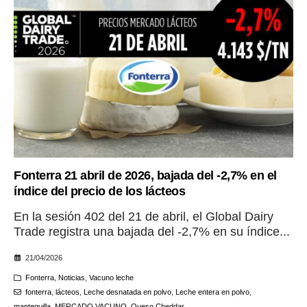
Fonterra 21 abril de 2026, bajada del -2,7% en el
índice del precio de los lácteos
En la sesión 402 del 21 de abril, el Global Dairy
Trade registra una bajada del -2,7% en su índice...
21/04/2026
Fonterra
,
Noticias
,
Vacuno leche
fonterra
,
lácteos
,
Leche desnatada en polvo
,
Leche entera en polvo
,
mantequilla
,
MERCADO VACUNO
,
Queso Cheddar