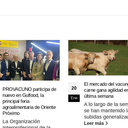
El mercado del vacun
20
PROVACUNO participa de
carne gana agilidad en
nuevo en Gulfood, la
última semana
Ene
principal feria
A lo largo de la s
agroalimentaria de Oriente
se han mantenido l
Próximo
subidas generalizad
La Organización
Leer más
Interprofesional de la