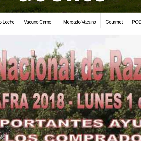
o Leche
Vacuno Carne
Mercado Vacuno
Gourmet
POD