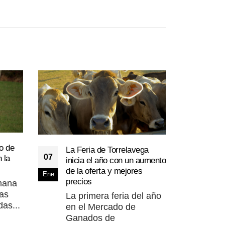
o de
La Feria de Torrelavega
Comi
07
26
 la
inicia el año con un aumento
los 
de la oferta y mejores
en e
Ene
Ene
precios
emana
Nue
as
La primera feria del año
sub
as...
en el Mercado de
de 
Ganados de
ampl