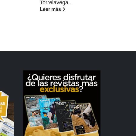
Torrelavega...
Lee
Leer más