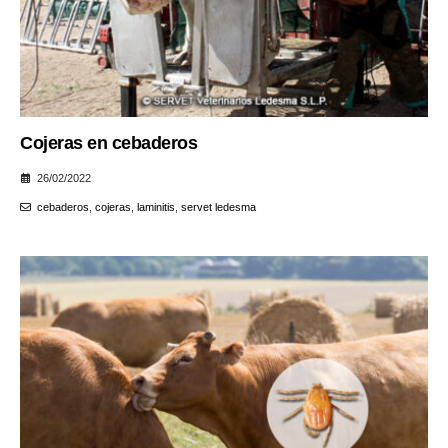
Cojeras en cebaderos
26/02/2022
cebaderos
,
cojeras
,
laminitis
,
servet ledesma