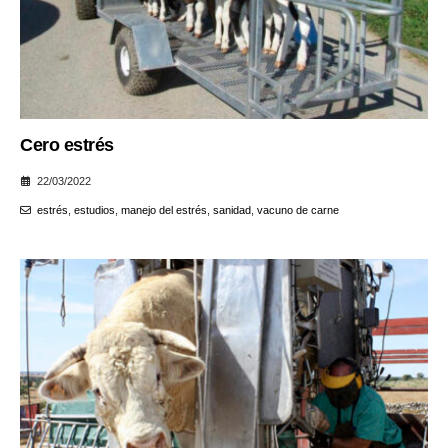
Cero estrés
22/03/2022
estrés
,
estudios
,
manejo del estrés
,
sanidad
,
vacuno de carne