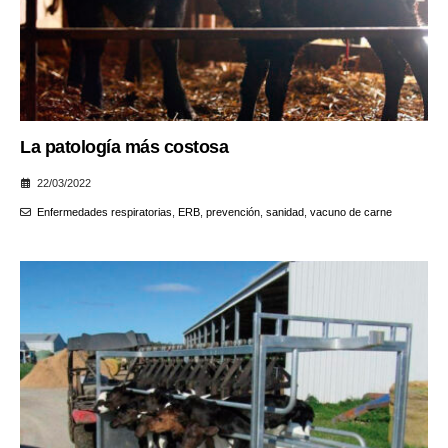
La patología más costosa
22/03/2022
Enfermedades respiratorias
,
ERB
,
prevención
,
sanidad
,
vacuno de carne