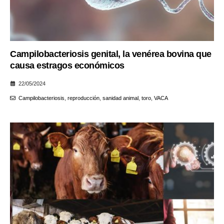
Campilobacteriosis genital, la venérea bovina que
causa estragos económicos
22/05/2024
Campilobacteriosis
,
reproducción
,
sanidad animal
,
toro
,
VACA