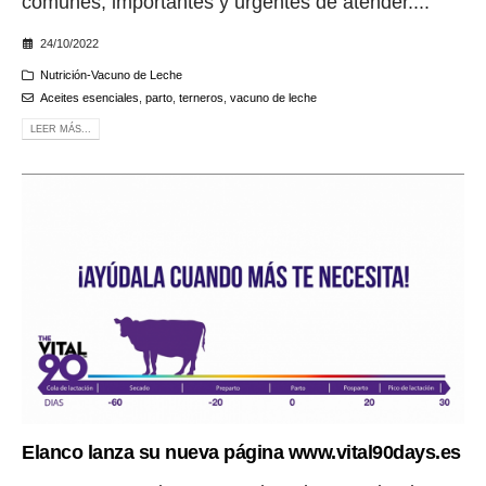
comunes, importantes y urgentes de atender....
24/10/2022
Nutrición-Vacuno de Leche
Aceites esenciales
,
parto
,
terneros
,
vacuno de leche
LEER MÁS...
Elanco lanza su nueva página www.vital90days.es