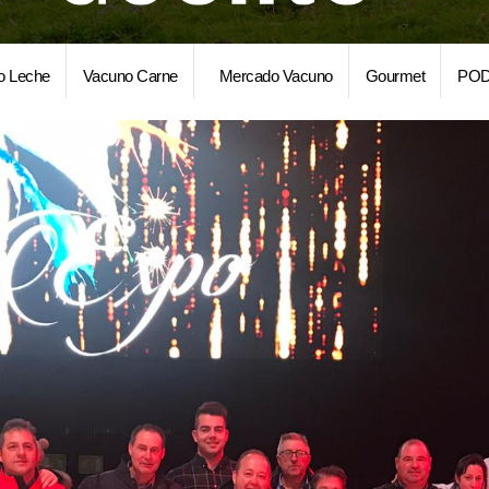
o Leche
Vacuno Carne
Mercado Vacuno
Gourmet
POD