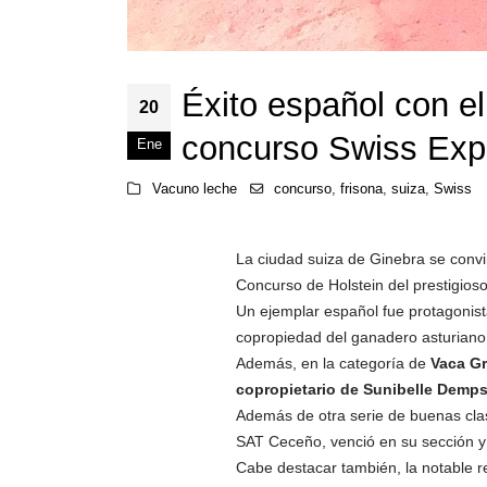
Éxito español con el
20
concurso Swiss Ex
Ene
Vacuno leche
concurso
,
frisona
,
suiza
,
Swiss
La ciudad suiza de Ginebra se convir
Concurso de Holstein del prestigios
Un ejemplar español fue protagonista 
copropiedad del ganadero asturian
Además, en la categoría de
Vaca G
copropietario de Sunibelle Dempse
Además de otra serie de buenas clas
SAT Ceceño, venció en su sección 
Cabe destacar también, la notable re