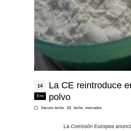
La CE reintroduce e
14
polvo
Ene
Vacuno leche
leche
,
mercados
La Comisión Europea anunció 