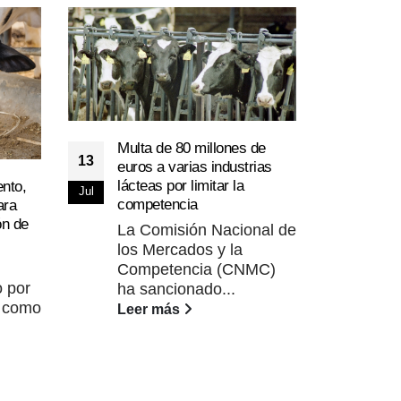
Multa de 80 millones de
13
euros a varias industrias
lácteas por limitar la
ento,
La l
Jul
competencia
ara
09
las 
ón de
La Comisión Nacional de
las 
May
los Mercados y la
El 
Competencia (CNMC)
clá
 por
ha sancionado...
lín
l como
Leer más
cons
Lee