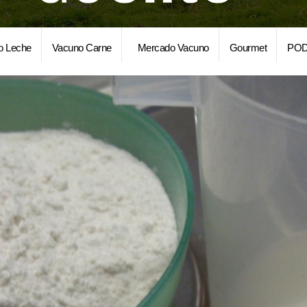
o Leche
Vacuno Carne
Mercado Vacuno
Gourmet
POD