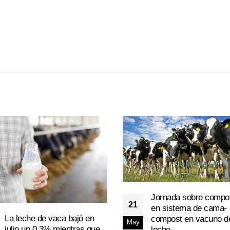
Jornada sobre compo
21
en sistema de cama-
La leche de vaca bajó en
compost en vacuno d
May
julio un 0,3% mientras que
leche