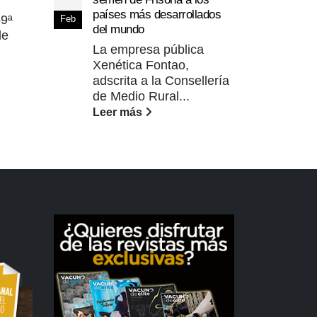
países más desarrollados
La 
69ª
Feb
del mundo
faci
de
La empresa pública
que
Xenética Fontao,
Lee
adscrita a la Consellería
de Medio Rural...
Leer más