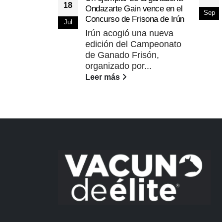
18
Ondazarte Gain vence en el
Sep
Concurso de Frisona de Irún
Jul
Irún acogió una nueva
edición del Campeonato
de Ganado Frisón,
organizado por...
Leer más