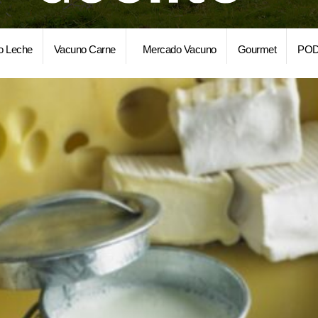
o Leche
Vacuno Carne
Mercado Vacuno
Gourmet
POD