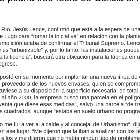
e Río, Jesús Lence, confirmó que está a la espera de una 
e Lugo para “tomar la iniciativa” en relación con la plan
molición acaba de confirmar el Tribunal Supremo. Lence
 es “urbanizable” y, por lo tanto, las instalaciones puede
la licencia”, buscará otra ubicación para la fábrica en 
ogreso.
apostó en su momento por implantar una nueva línea de 
 proveedora de los nuevos envases, quien se compromet
tuviese a su disposición la superficie necesaria, en tota
o al año 2000, la empresa buscó una parcela en el polí
 venta que diese esas medidas”, salvo una parcela “de t
os cuadrados, aunque “estaba en suelo urbano no progr
e fui a ver al alcalde y al concejal de Urbanismo”, dijo
en ese lugar. “Me dijeron que la iban a analizar con los 
 ellos y me dijeron que no había ningún tipo de problema