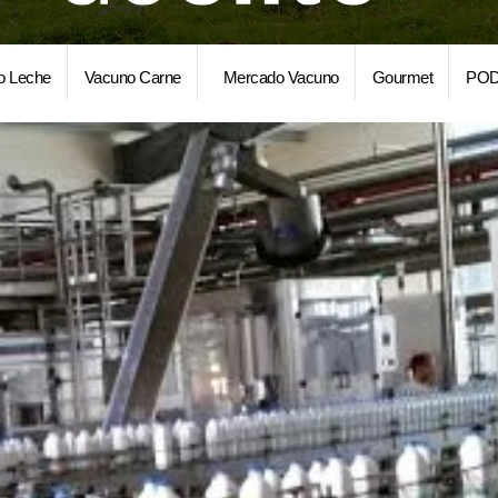
o Leche
Vacuno Carne
Mercado Vacuno
Gourmet
POD