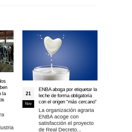
Cam
06
la l
los
recl
Jul
eben
ENBA aboga por etiquetar la
El 
 la
21
leche de forma obligatoria
Can
os
con el origen “más cercano”
Nov
mar
La organización agraria
pro
ra
ENBA acoge con
Lee
satisfacción el proyecto
ustria
de Real Decreto...