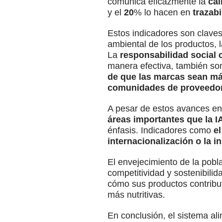
comunica eficazmente la
cal
y el
20
% lo hacen en
trazab
Estos indicadores son clave
ambiental de los productos, 
La
responsabilidad social c
manera efectiva, también son
de que las marcas sean más
comunidades de proveedore
A pesar de estos avances en 
áreas importantes que la I
énfasis. Indicadores como
el
internacionalización o la 
El envejecimiento de la pobl
competitividad y sostenibili
cómo sus productos contribu
más nutritivas.
En conclusión, el sistema al