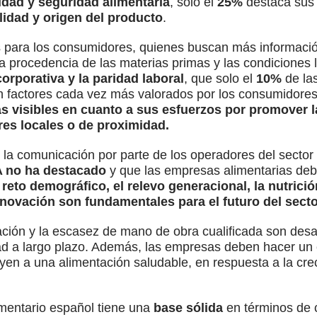
idad y seguridad alimentaria
, solo el
25%
destaca sus
ilidad y origen del producto
.
s para los consumidores, quienes buscan más informació
la procedencia de las materias primas y las condiciones
orporativa y la paridad laboral
, que solo el
10%
de la
 factores cada vez más valorados por los consumidores.
 visibles en cuanto a sus esfuerzos por promover la
s locales o de proximidad.
la comunicación por parte de los operadores del sector 
A no ha destacado
y que las empresas alimentarias de
 reto demográfico, el relevo generacional, la nutrició
innovación son fundamentales para el futuro del sect
ación y la escasez de mano de obra cualificada son desa
dad a largo plazo. Además, las empresas deben hacer un
yen a una alimentación saludable, en respuesta a la cr
imentario español tiene una
base sólida
en términos de c