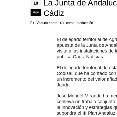
La Junta de Andaluc
10
Cádiz
Ago
Vacuno carne
carne
,
producción
El delegado territorial de A
apuesta de la Junta de Andal
visita a las instalaciones d
publica Cádiz Noticias.
El delegado territorial de es
Codisal, que ha contado con 
un incremento del valor aña
Janda.
José Manuel Miranda ha menc
conlleva un trabajo conjunto
la innovación y estrategias q
supondrá el III Plan Andaluz