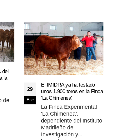
 del
Denu
a la
10
las 
El IMIDRA ya ha testado
29
gana
unos 1.900 toros en la Finca
Feb
Cata
‘La Chimenea’
o de
Ene
Uni
La Finca Experimental
den
‘La Chimenea’,
pro
dependiente del Instituto
por 
Madrileño de
Lee
Investigación y...