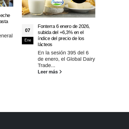
leche
asta
Cona
05
Fonterra 6 enero de 2026,
últi
07
subida del +6,3% en el
gené
eneral
Dic
índice del precio de los
Ene
Ya 
lácteos
valo
En la sesión 395 del 6
de 
de enero, el Global Dairy
MAC
Trade...
Lee
Leer más