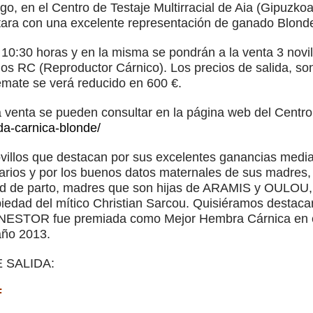
ngo, en el Centro de Testaje Multirracial de Aia (Gipuzk
ara con una excelente representación de ganado Blond
0:30 horas y en la misma se pondrán a la venta 3 novill
illos RC (Reproductor Cárnico). Los precios de salida, s
remate se verá reducido en 600 €.
 la venta se pueden consultar en la página web del Centro
ida-carnica-blonde/
novillos que destacan por sus excelentes ganancias media
diarios y por los buenos datos maternales de sus madres
ad de parto, madres que son hijas de ARAMIS y OULOU, to
iedad del mítico Christian Sarcou. Quisiéramos destac
NESTOR fue premiada como Mejor Hembra Cárnica en e
año 2013.
 SALIDA:
F