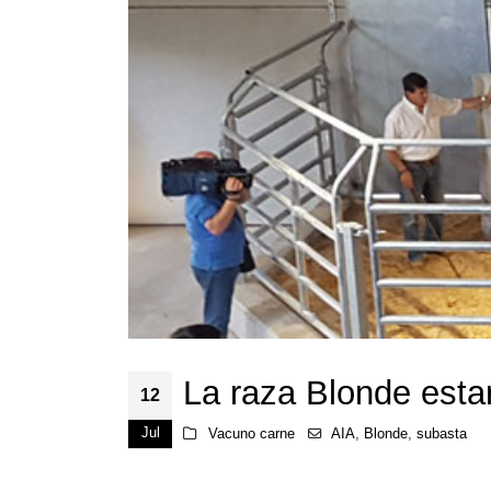
La raza Blonde esta
12
Jul
Vacuno carne
AIA
,
Blonde
,
subasta