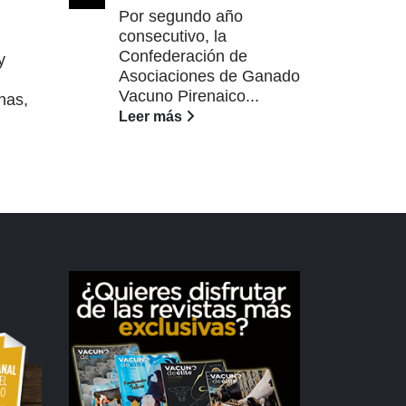
Oct
Colm
Por segundo año
consecutivo, la
La 
Confederación de
y
Nac
Asociaciones de Ganado
Sel
Vacuno Pirenaico...
nas,
Viej
Leer más
Lee