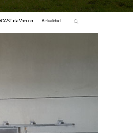
CAST-dialVacuno
Actualidad