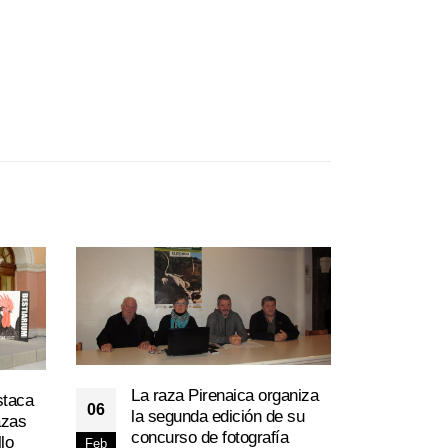
La raza Pirenaica organiza
staca
Éxit
06
la segunda edición de su
22
azas
Suba
concurso de fotografía
lo
Gana
Feb