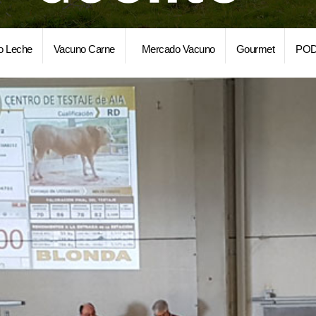
o Leche
Vacuno Carne
Mercado Vacuno
Gourmet
POD