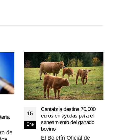
Cantabria destina 70.000
15
Vete
euros en ayudas para el
teria
04
desp
saneamiento del ganado
Ene
Trag
bovino
Ene
tro de
tube
El Boletín Oficial de
ica