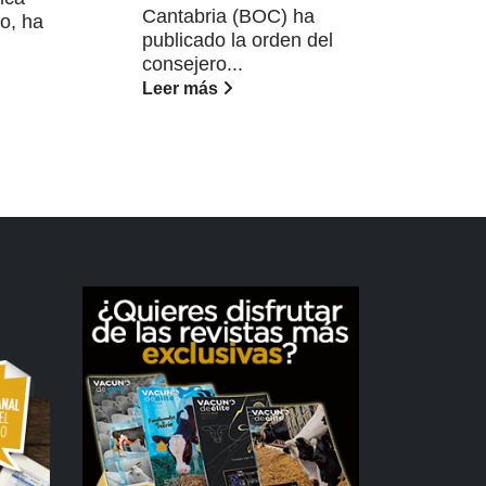
La 
Cantabria (BOC) ha
o, ha
Vete
publicado la orden del
Ext
consejero...
rec
Leer más
toma
Lee