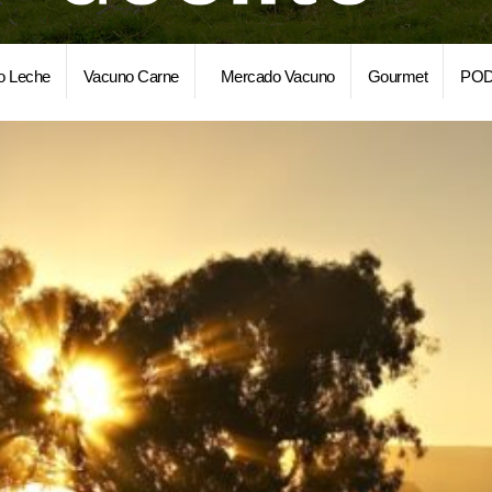
o Leche
Vacuno Carne
Mercado Vacuno
Gourmet
POD