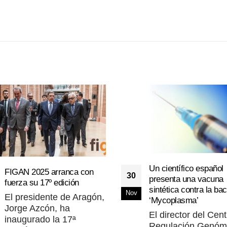
Un científico español
FIGAN 2025 arranca con
30
presenta una vacuna
fuerza su 17º edición
sintética contra la bac
Nov
El presidente de Aragón,
‘Mycoplasma’
Jorge Azcón, ha
El director del Cen
inaugurado la 17ª
Regulación Genóm