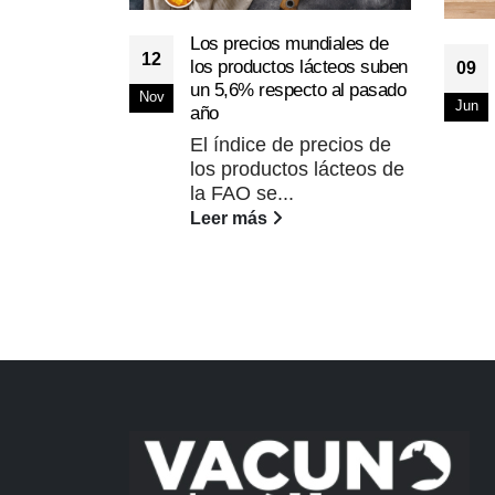
Los precios mundiales de
12
los productos lácteos suben
09
un 5,6% respecto al pasado
Nov
Jun
año
El índice de precios de
los productos lácteos de
la FAO se...
Leer más