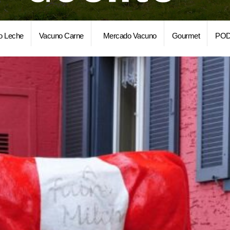
o Leche
Vacuno Carne
Mercado Vacuno
Gourmet
POD