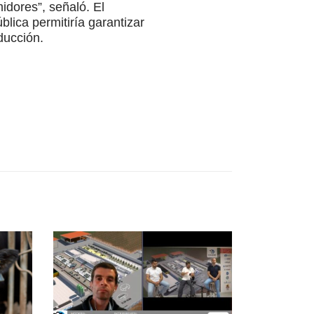
midores”, señaló. El
lica permitiría garantizar
ducción.