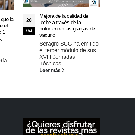
Mejora de la calidad de
AGAP
 que la
20
30
leche a través de la
los 
e el
nutrición en las granjas de
pagu
Oct
Sep
o 1
vacuno
prod
e
Seragro SCG ha emitido
La 
el tercer módulo de sus
mul
XVIII Jornadas
un 
oría
Técnicas...
37.1
Leer más
Lee