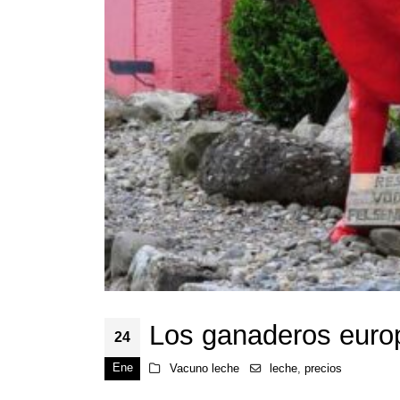
Los ganaderos europ
24
Ene
Vacuno leche
leche
,
precios