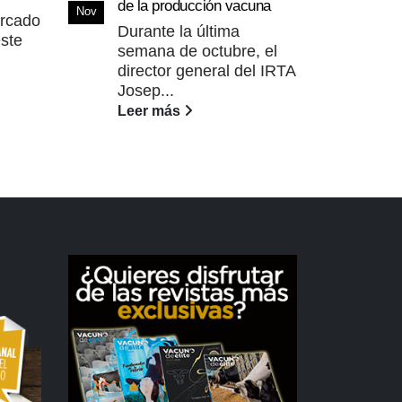
Naci
de la producción vacuna
Nov
Berr
ercado
Oct
Durante la última
ste
La 
semana de octubre, el
(Ba
director general del IRTA
IX 
Josep...
de..
Leer más
Lee