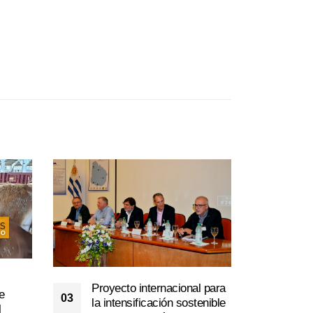
Proyecto internacional para
e
03
Prem
la intensificación sostenible
l
01