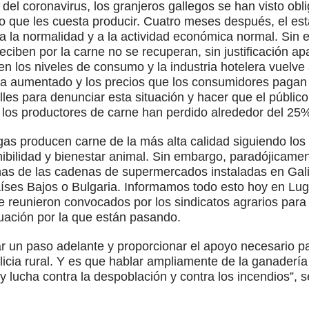
del coronavirus, los granjeros gallegos se han visto obl
o que les cuesta producir. Cuatro meses después, el es
 a la normalidad y a la actividad económica normal. Sin 
eciben por la carne no se recuperan, sin justificación a
n los niveles de consumo y la industria hotelera vuelve 
ha aumentado y los precios que los consumidores pagan
les para denunciar esta situación y hacer que el público 
 los productores de carne han perdido alrededor del 25%
as producen carne de la más alta calidad siguiendo los
nibilidad y bienestar animal. Sin embargo, paradójicamen
as de las cadenas de supermercados instaladas en Galic
íses Bajos o Bulgaria. Informamos todo esto hoy en Lu
se reunieron convocados por los sindicatos agrarios para
situación por la que están pasando.
r un paso adelante y proporcionar el apoyo necesario par
alicia rural. Y es que hablar ampliamente de la ganaderí
 lucha contra la despoblación y contra los incendios”, s