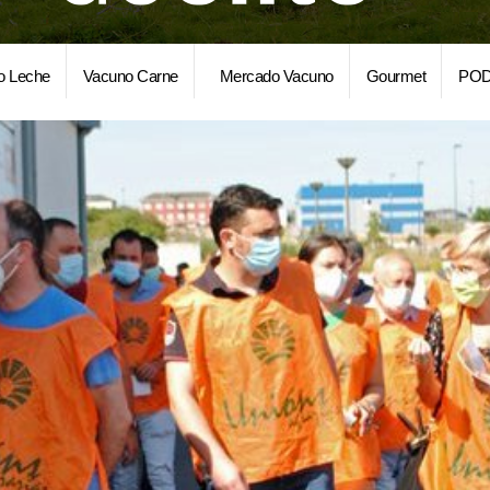
o Leche
Vacuno Carne
Mercado Vacuno
Gourmet
POD