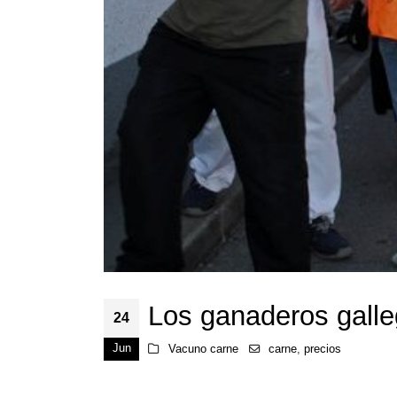
Los ganaderos galle
24
Jun
Vacuno carne
carne
,
precios