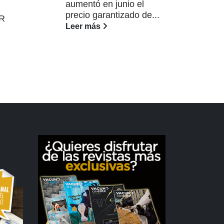
aumentó en junio el
nue
precio garantizado de...
gen
AR
Leer más
real
Lee