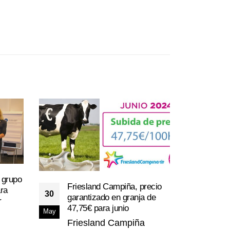
 grupo
Friesland Campiña, precio
Nuev
ra
30
15
garantizado en granja de
hem
r
47,75€ para junio
Cona
May
May
Friesland Campiña
Ya 