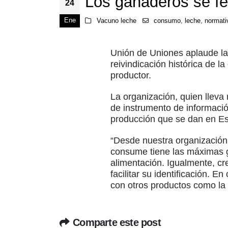
Los ganaderos se fel
24
Ene
Vacuno leche
consumo
,
leche
,
normati
Unión de Uniones aplaude la 
reivindicación histórica de l
productor.
La organización, quien lleva 
de instrumento de informació
producción que se dan en Esp
“Desde nuestra organización
consume tiene las máximas ga
alimentación. Igualmente, cr
facilitar su identificación.
con otros productos como la 
Comparte este post